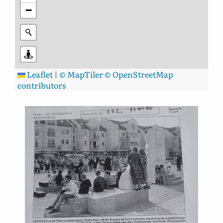
−
Leaflet
|
© MapTiler
© OpenStreetMap
contributors