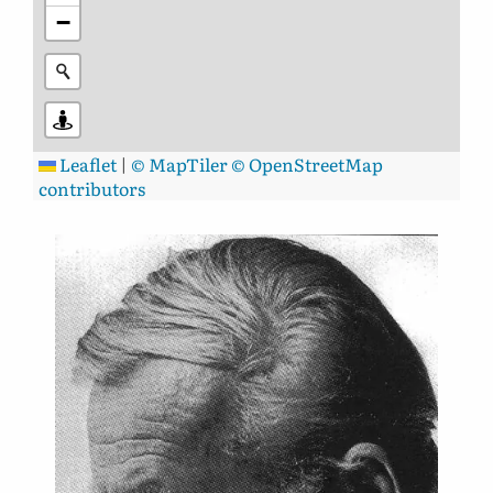
−
Leaflet
|
© MapTiler
© OpenStreetMap
contributors