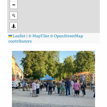
−
Leaflet
|
© MapTiler
© OpenStreetMap
contributors