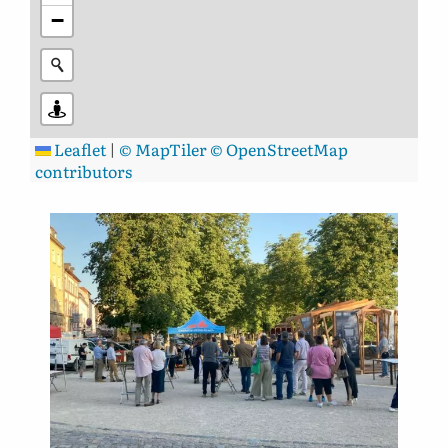
−
Leaflet
|
© MapTiler
© OpenStreetMap
contributors