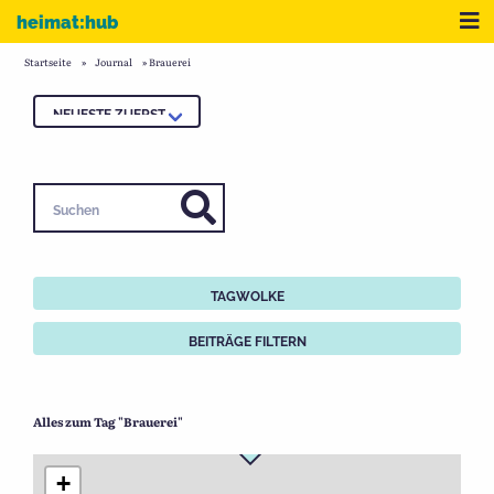
Zum Inhalt
Me
heimat:hub
Startseite
»
Journal
»
Brauerei
Suchen
TAGWOLKE
BEITRÄGE FILTERN
Alles zum Tag "Brauerei"
+