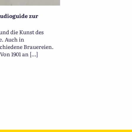
Audioguide zur
 und die Kunst des
e. Auch in
schiedene Brauereien.
Von 1901 an […]