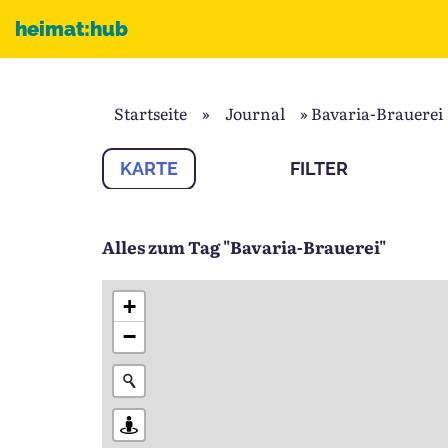
Zum Inhalt
heimat:hub
Startseite
»
Journal
»
Bavaria-Brauerei
KARTE
FILTER
Alles zum Tag "Bavaria-Brauerei"
+
−