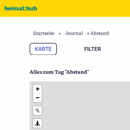
Zum Inhalt
heimat:hub
Startseite
»
Journal
»
Abstand
KARTE
FILTER
Alles zum Tag "Abstand"
+
−