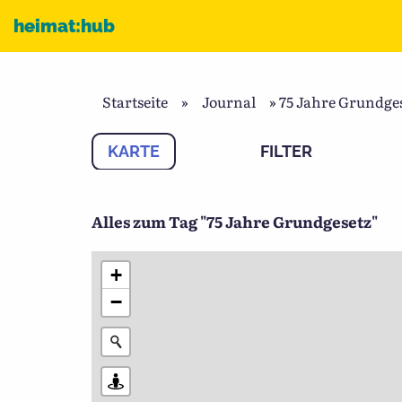
Zum Inhalt
heimat:hub
Startseite
»
Journal
»
75 Jahre Grundge
KARTE
FILTER
Alles zum Tag "75 Jahre Grundgesetz"
+
−