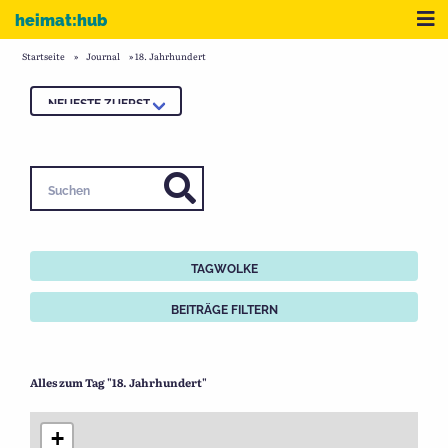
Zum Inhalt
Me
heimat:hub
Startseite
»
Journal
»
18. Jahrhundert
Suchen
TAGWOLKE
BEITRÄGE FILTERN
Alles zum Tag "18. Jahrhundert"
+