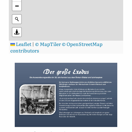
−
Leaflet
|
© MapTiler
© OpenStreetMap
contributors