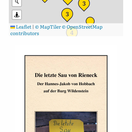
3
3
Leaflet
|
© MapTiler
© OpenStreetMap
4
contributors