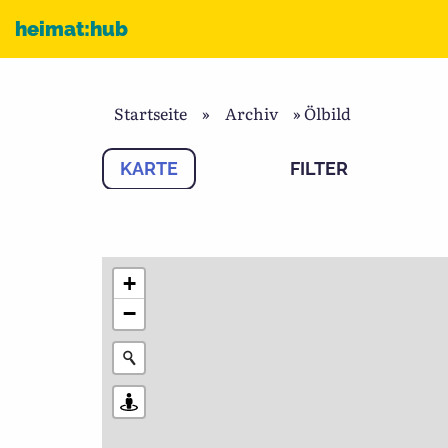
Zum Inhalt
heimat:hub
Startseite
»
Archiv
»
Ölbild
KARTE
FILTER
+
−