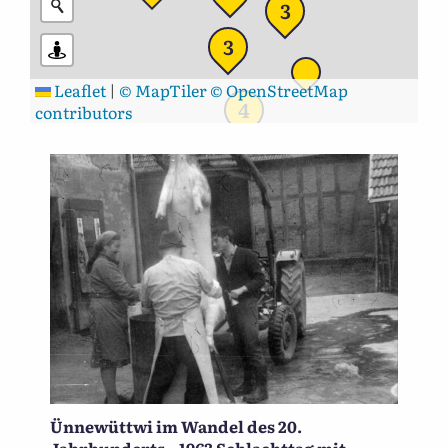
3
3
Leaflet
|
© MapTiler
© OpenStreetMap
4
contributors
Ünnewüttwi im Wandel des 20.