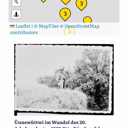
3
3
Leaflet
|
© MapTiler
© OpenStreetMap
4
contributors
Ünnewüttwi im Wandel des 20.