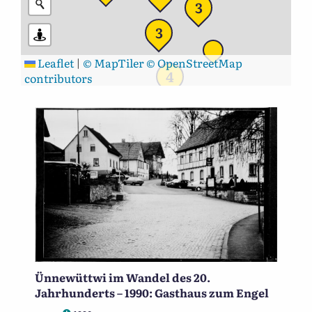
3
3
Leaflet
|
© MapTiler
© OpenStreetMap
4
contributors
Ünnewüttwi im Wandel des 20.
Jahrhunderts – 1990: Gasthaus zum Engel