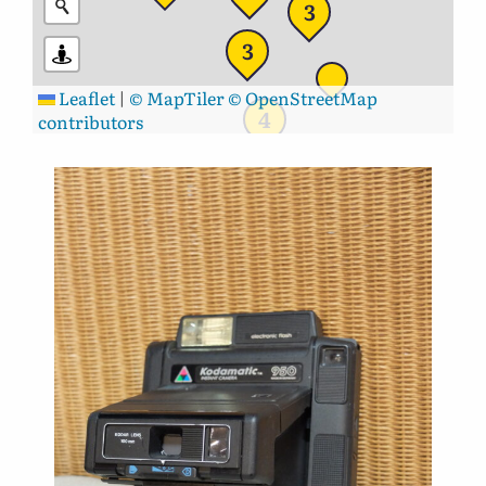
3
3
Leaflet
|
© MapTiler
© OpenStreetMap
4
contributors