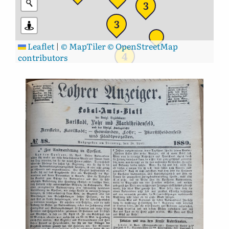
3
3
Leaflet
|
© MapTiler
© OpenStreetMap
4
contributors