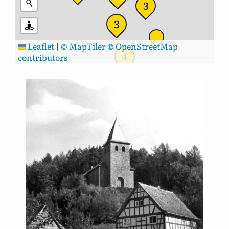
3
3
Leaflet
|
© MapTiler
© OpenStreetMap
4
contributors