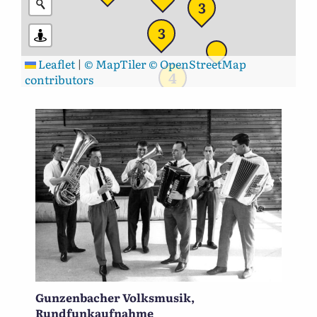
3
3
Leaflet
|
© MapTiler
© OpenStreetMap
4
contributors
Gunzenbacher Volksmusik,
Rundfunkaufnahme