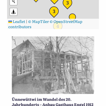
3
3
Leaflet
|
© MapTiler
© OpenStreetMap
4
contributors
Ünnewüttwi im Wandel des 20.
Jahrhunderts – Anbau Gasthaus Engel 1912