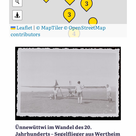
3
3
Leaflet
|
© MapTiler
© OpenStreetMap
4
contributors
Ünnewüttwi im Wandel des 20.
Jahrhunderts – Segelflieger aus Wertheim