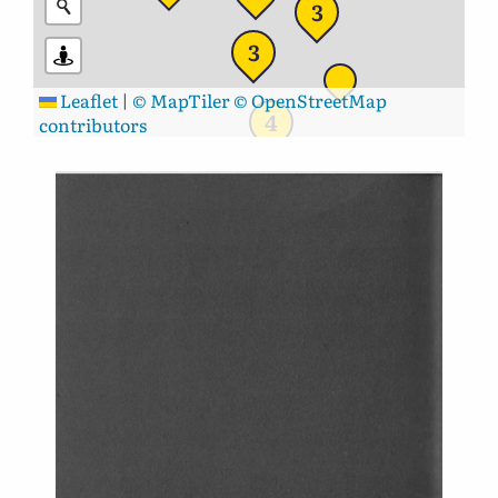
3
3
Leaflet
|
© MapTiler
© OpenStreetMap
4
contributors