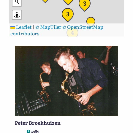
3
3
Leaflet
|
© MapTiler
© OpenStreetMap
4
contributors
Peter Broekhuizen
1989