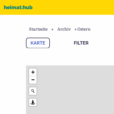
Zum Inhalt
heimat:hub
Startseite
»
Archiv
»
Ostern
KARTE
FILTER
+
−