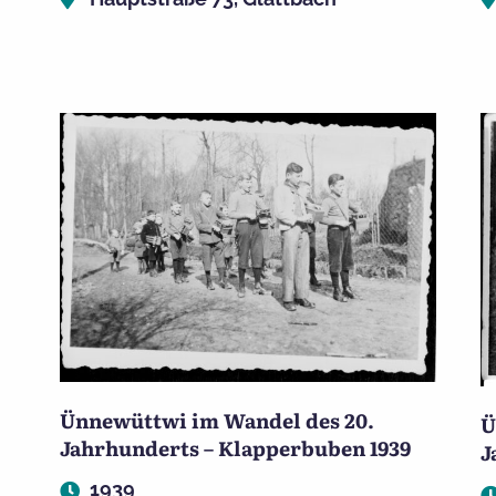
Ünnewüttwi im Wandel des 20.
Ü
Jahrhunderts – Klapperbuben 1939
J
1939