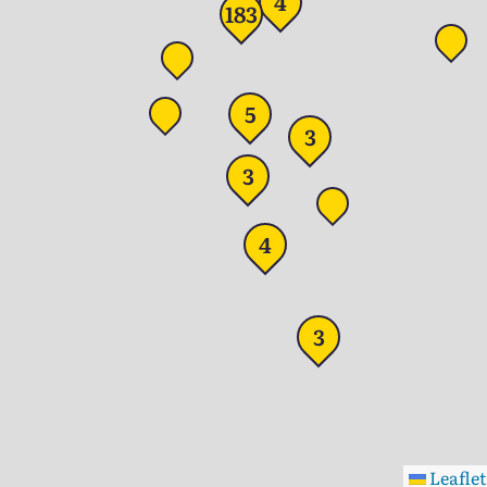
4
183
5
3
3
4
3
Leaflet