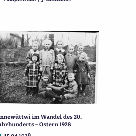
nnewüttwi im Wandel des 20.
ahrhunderts – Ostern 1928
15.04.1928