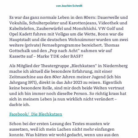
von
Joachim Schmitt
Es war das ganz normale Leben in den 80ern: Dauerwelle und
Vokuhila, Schulterpolster und Karottenjeans, Videothek und
Kabeltelefon, Zauberwürfel und Monchhichi. VW Golf und
Opel Kadett fuhren mit Vollgas um die Wette, Bonn war die
Hauptstadt und die deutschen Wohnzimmer wurden um zwei
weitere (private) Fernsehprogramme bereichert. Thomas
Gottschalk und den „Pop nach Acht“ nahmen wir auf
Kassette auf – Marke TDK oder BASF?
Als Mitglied der Theatergruppe „Blechkatzen“ in Niedernberg
mache ich aktuell die besondere Erfahrung, mit einer
Zeitmaschine aus den 80er Jahren meiner Jugend (ich bin
Jahrgang 1971), direkt in das Jahr 2023 zu reisen. Eigentlich
keine besondere Rolle, sind mir doch beide Welten vertraut
und ich bin immer noch dieselbe Person. So richtig krass hat
sich in meinem Leben ja nun wirklich nicht verändert –
dachte ich.
Facebook/_Die Blechkatzen
Schon bei der ersten Lesung des Textes mussten wir
aussetzen, weil ich mein Lachen nicht mehr einfangen
konnte. Was hätten wir wohl gedacht, wenn uns aus den