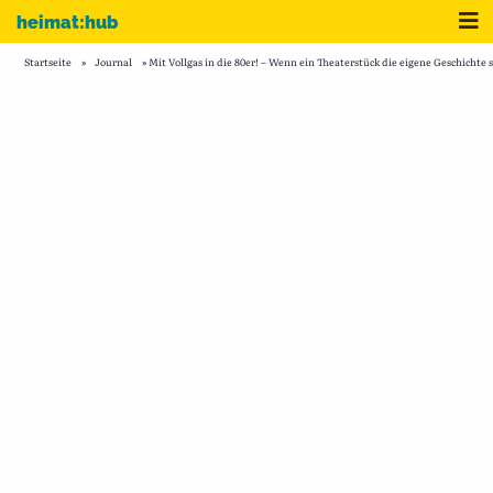
Zum Inhalt
Me
heimat:hub
Startseite
»
Journal
»
Mit Vollgas in die 80er! – Wenn ein Theaterstück die eigene Geschichte s