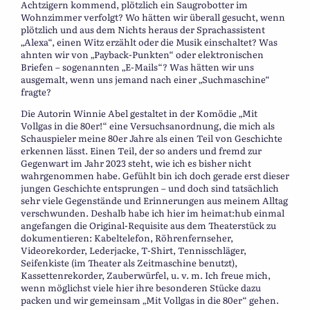
Achtzigern kommend, plötzlich ein Saugrobotter im
Wohnzimmer verfolgt? Wo hätten wir überall gesucht, wenn
plötzlich und aus dem Nichts heraus der Sprachassistent
„Alexa“, einen Witz erzählt oder die Musik einschaltet? Was
ahnten wir von „Payback-Punkten“ oder elektronischen
Briefen – sogenannten „E-Mails“? Was hätten wir uns
ausgemalt, wenn uns jemand nach einer „Suchmaschine“
fragte?
Die Autorin Winnie Abel gestaltet in der Komödie „Mit
Vollgas in die 80er!“ eine Versuchsanordnung, die mich als
Schauspieler meine 80er Jahre als einen Teil von Geschichte
erkennen lässt. Einen Teil, der so anders und fremd zur
Gegenwart im Jahr 2023 steht, wie ich es bisher nicht
wahrgenommen habe. Gefühlt bin ich doch gerade erst dieser
jungen Geschichte entsprungen – und doch sind tatsächlich
sehr viele Gegenstände und Erinnerungen aus meinem Alltag
verschwunden. Deshalb habe ich hier im heimat:hub einmal
angefangen die Original-Requisite aus dem Theaterstück zu
dokumentieren: Kabeltelefon, Röhrenfernseher,
Videorekorder, Lederjacke, T-Shirt, Tennisschläger,
Seifenkiste (im Theater als Zeitmaschine benutzt),
Kassettenrekorder, Zauberwürfel, u. v. m. Ich freue mich,
wenn möglichst viele hier ihre besonderen Stücke dazu
packen und wir gemeinsam „Mit Vollgas in die 80er“ gehen.