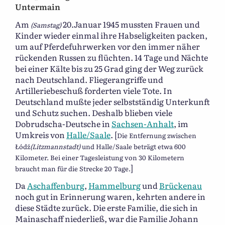
Untermain
Am
20.Januar 1945 mussten Frauen und
(Samstag)
Kinder wieder einmal ihre Habseligkeiten packen,
um auf Pferdefuhrwerken vor den immer näher
rückenden Russen zu flüchten. 14 Tage und Nächte
bei einer Kälte bis zu 25 Grad ging der Weg zurück
nach Deutschland. Fliegerangriffe und
Artilleriebeschuß forderten viele Tote. In
Deutschland mußte jeder selbstständig Unterkunft
und Schutz suchen. Deshalb blieben viele
Dobrudscha-Deutsche in
Sachsen-Anhalt
, im
Umkreis von
Halle/Saale
. [
Die Entfernung zwischen
Łódź
(Litzmannstadt)
und Halle/Saale beträgt etwa 600
Kilometer. Bei einer Tagesleistung von 30 Kilometern
]
braucht man für die Strecke 20 Tage.
Da
Aschaffenburg
,
Hammelburg
und
Brückenau
noch gut in Erinnerung waren, kehrten andere in
diese Städte zurück. Die erste Familie, die sich in
Mainaschaff niederließ, war die Familie Johann