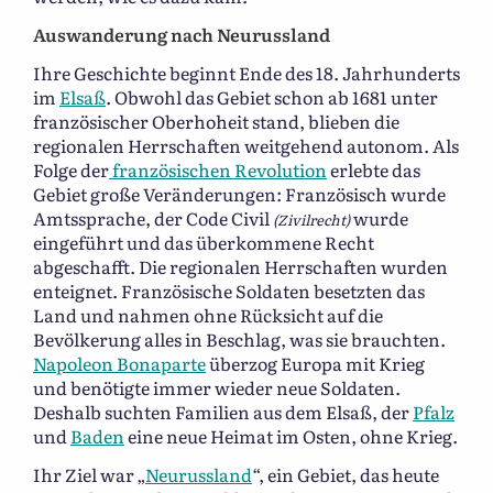
Auswanderung nach Neurussland
Ihre Geschichte beginnt Ende des 18. Jahrhunderts
im
Elsaß
. Obwohl das Gebiet schon ab 1681 unter
französischer Oberhoheit stand, blieben die
regionalen Herrschaften weitgehend autonom. Als
Folge der
französischen Revolution
erlebte das
Gebiet große Veränderungen: Französisch wurde
Amtssprache, der Code Civil
wurde
(Zivilrecht)
eingeführt und das überkommene Recht
abgeschafft. Die regionalen Herrschaften wurden
enteignet. Französische Soldaten besetzten das
Land und nahmen ohne Rücksicht auf die
Bevölkerung alles in Beschlag, was sie brauchten.
Napoleon Bonaparte
überzog Europa mit Krieg
und benötigte immer wieder neue Soldaten.
Deshalb suchten Familien aus dem Elsaß, der
Pfalz
und
Baden
eine neue Heimat im Osten, ohne Krieg.
Ihr Ziel war „
Neurussland
“, ein Gebiet, das heute