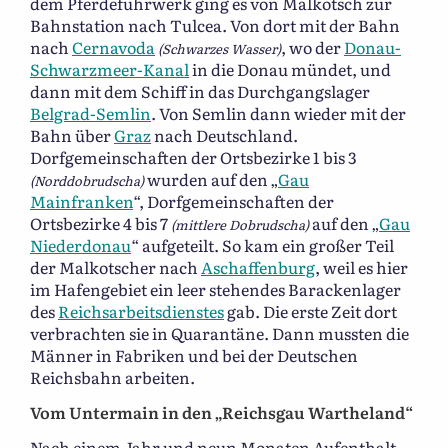
dem Pferdefuhrwerk ging es von Malkotsch zur
Bahnstation nach Tulcea. Von dort mit der Bahn
nach
Cernavoda
, wo der
Donau-
(Schwarzes Wasser)
Schwarzmeer-Kanal
in die Donau mündet, und
dann mit dem Schiff in das Durchgangslager
Belgrad-Semlin
. Von Semlin dann wieder mit der
Bahn über
Graz
nach Deutschland.
Dorfgemeinschaften der Ortsbezirke 1 bis 3
wurden auf den „
Gau
(Norddobrudscha)
Mainfranken
“, Dorfgemeinschaften der
Ortsbezirke 4 bis 7
auf den „
Gau
(mittlere Dobrudscha)
Niederdonau
“ aufgeteilt. So kam ein großer Teil
der Malkotscher nach
Aschaffenburg
, weil es hier
im Hafengebiet ein leer stehendes Barackenlager
des
Reichsarbeitsdienstes
gab. Die erste Zeit dort
verbrachten sie in Quarantäne. Dann mussten die
Männer in Fabriken und bei der Deutschen
Reichsbahn arbeiten.
Vom Untermain in den „Reichsgau Wartheland“
Nach einem Jahr und neun Monaten Aufenthalt