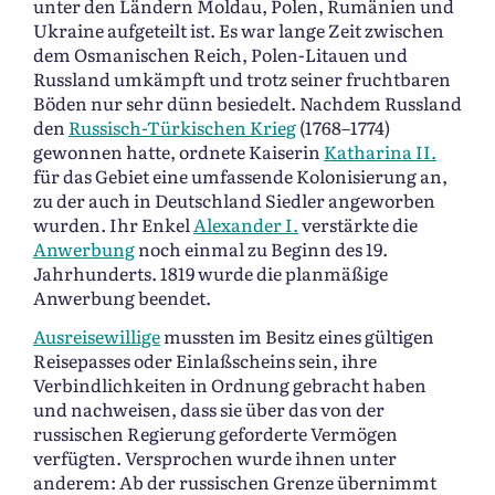
unter den Ländern Moldau, Polen, Rumänien und
Ukraine aufgeteilt ist. Es war lange Zeit zwischen
dem Osmanischen Reich, Polen-Litauen und
Russland umkämpft und trotz seiner fruchtbaren
Böden nur sehr dünn besiedelt. Nachdem Russland
den
Russisch-Türkischen Krieg
(1768–1774)
gewonnen hatte, ordnete Kaiserin
Katharina II.
für das Gebiet eine umfassende Kolonisierung an,
zu der auch in Deutschland Siedler angeworben
wurden. Ihr Enkel
Alexander I.
verstärkte die
Anwerbung
noch einmal zu Beginn des 19.
Jahrhunderts. 1819 wurde die planmäßige
Anwerbung beendet.
Ausreisewillige
mussten im Besitz eines gültigen
Reisepasses oder Einlaßscheins sein, ihre
Verbindlichkeiten in Ordnung gebracht haben
und nachweisen, dass sie über das von der
russischen Regierung geforderte Vermögen
verfügten. Versprochen wurde ihnen unter
anderem: Ab der russischen Grenze übernimmt