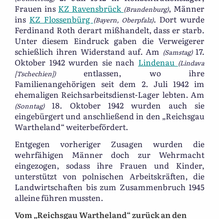
Frauen ins
KZ Ravensbrück
, Männer
(Brandenburg)
ins
KZ Flossenbürg
. Dort wurde
(Bayern, Oberpfalz)
Ferdinand Roth derart mißhandelt, dass er starb.
Unter diesem Eindruck gaben die Verweigerer
schießlich ihren Widerstand auf. Am
17.
(Samstag)
Oktober 1942 wurden sie nach
Lindenau
(Lindava
entlassen, wo ihre
[Tschechien])
Familienangehörigen seit dem 2. Juli 1942 im
ehemaligen Reichsarbeitsdienst-Lager lebten. Am
18. Oktober 1942 wurden auch sie
(Sonntag)
eingebürgert und anschließend in den „Reichsgau
Wartheland“ weiterbefördert.
Entgegen vorheriger Zusagen wurden die
wehrfähigen Männer doch zur Wehrmacht
eingezogen, sodass ihre Frauen und Kinder,
unterstützt von polnischen Arbeitskräften, die
Landwirtschaften bis zum Zusammenbruch 1945
alleine führen mussten.
Vom „Reichsgau Wartheland“ zurück an den