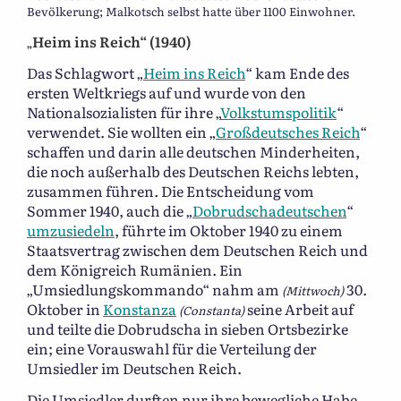
Bevölkerung; Malkotsch selbst hatte über 1100 Einwohner.
Heim ins Reich“ (1940)
„
Das Schlagwort „
Heim ins Reich
“ kam Ende des
ersten Weltkriegs auf und wurde von den
Nationalsozialisten für ihre „
Volkstumspolitik
“
verwendet. Sie wollten ein „
Großdeutsches Reich
“
schaffen und darin alle deutschen Minderheiten,
die noch außerhalb des Deutschen Reichs lebten,
zusammen führen. Die Entscheidung vom
Sommer 1940, auch die „
Dobrudschadeutschen
“
umzusiedeln
, führte im Oktober 1940 zu einem
Staatsvertrag zwischen dem Deutschen Reich und
dem Königreich Rumänien. Ein
„Umsiedlungskommando“ nahm am
30.
(Mittwoch)
Oktober in
Konstanza
seine Arbeit auf
(Constanta)
und teilte die Dobrudscha in sieben Ortsbezirke
ein; eine Vorauswahl für die Verteilung der
Umsiedler im Deutschen Reich.
Die Umsiedler durften nur ihre bewegliche Habe