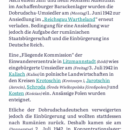
im Aschaffenburger Barackenlager wurden die
Dobrudscha-Umsiedler am
1. Juni 1942 zur
(Montag)
Ansiedlung im „
Reichsgau Wartheland
“ erneut
verladen. Bedingung für eine Ansiedlung war
jedoch die Aufgabe der rumänischen
Staatsbürgerschaft und die Einbürgerung ins
Deutsche Reich.
Eine „Fliegende Kommission“ der
Einwandererzentrale in
Litzmannstadt
wies
(Łódź)
eingebürgerte Umsiedler am
3. Juli 1942 in
(Freitag)
Kalisch
in polnische Landwirtschaften in
(Kalisz)
den Kreisen
Krotoschin
,
Jarotschin
(Krotoszyn )
,
Schroda
und
(Jarocin)
(Środa Wielkopolska [Großpolen])
Kosten
ein. Ansässige Polen wurden
(Kościan)
enteignet.
Etliche der Dobrudschadeutschen verweigerten
jedoch die Einbürgerung und wollten stattdessen
nach Rumänien zurück. Deshalb kamen sie am
2. Juli 1942 in Konzentrationslager;
(Donnerstag)