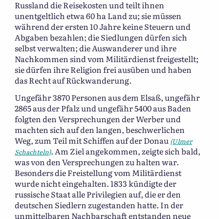
Russland die Reisekosten und teilt ihnen
unentgeltlich etwa 60 ha Land zu; sie müssen
während der ersten 10 Jahre keine Steuern und
Abgaben bezahlen; die Siedlungen dürfen sich
selbst verwalten; die Auswanderer und ihre
Nachkommen sind vom Militärdienst freigestellt;
sie dürfen ihre Religion frei ausüben und haben
das Recht auf Rückwanderung.
Ungefähr 3870 Personen aus dem Elsaß, ungefähr
2865 aus der Pfalz und ungefähr 5400 aus Baden
folgten den Versprechungen der Werber und
machten sich auf den langen, beschwerlichen
Weg, zum Teil mit Schiffen auf der Donau
(Ulmer
. Am Ziel angekommen, zeigte sich bald,
Schachteln)
was von den Versprechungen zu halten war.
Besonders die Freistellung vom Militärdienst
wurde nicht eingehalten. 1833 kündigte der
russische Staat alle Privilegien auf, die er den
deutschen Siedlern zugestanden hatte. In der
unmittelbaren Nachbarschaft entstanden neue