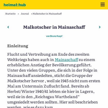
Zum Inhalt
Me
heimat:hub
Startseite
»
Journal
»
Malkotscher in Mainaschaff
Malkotscher in Mainaschaff
Beitragsnavigation
Vorheriger: Der Kleiderfabrikant Johann Desch (1848-192
Näch
von
Bruno Karpf
Einleitung
Flucht und Vertreibung am Ende des zweiten
Weltkriegs haben auch in
Mainaschaff
zu einem
erheblichen Anstieg der Bevölkerung geführt.
Unter den vielen Gruppen, die sich in der Folge in
Mainaschaff ansiedelten, sticht die Gruppe der
Malkotscher hervor , weil sie 1945 nicht zum ersten
Mal am Untermain Zuflucht fand. Bereits ab
Herbst/Winter 1940/41 lebten sie hier in Lagern,
weil sie in den „Reichsgau Wartheland“
umgesiedelt werden sollten. Hier soll beschrieben
werden, wie es dazu kam.