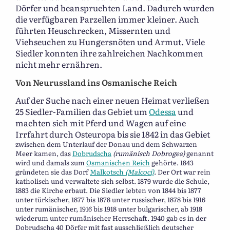
Dörfer und beanspruchten Land. Dadurch wurden
die verfügbaren Parzellen immer kleiner. Auch
führten Heuschrecken, Missernten und
Viehseuchen zu Hungersnöten und Armut. Viele
Siedler konnten ihre zahlreichen Nachkommen
nicht mehr ernähren.
Von Neurussland ins Osmanische Reich
Auf der Suche nach einer neuen Heimat verließen
25 Siedler-Familien das Gebiet um
Odessa
und
machten sich mit Pferd und Wagen auf eine
Irrfahrt durch Osteuropa bis sie 1842 in das Gebiet
zwischen dem Unterlauf der Donau und dem Schwarzen
Meer kamen, das
Dobrudscha
(rumänisch Dobrogea)
genannt
wird und damals zum
Osmanischen Reich
gehörte. 1843
gründeten sie das Dorf
Malkotsch
(Malcoci)
. Der Ort war rein
katholisch und verwaltete sich selbst. 1879 wurde die Schule,
1883 die Kirche erbaut. Die Siedler lebten von 1844 bis 1877
unter türkischer, 1877 bis 1878 unter russischer, 1878 bis 1916
unter rumänischer, 1916 bis 1918 unter bulgarischer, ab 1918
wiederum unter rumänischer Herrschaft. 1940 gab es in der
Dobrudscha 40 Dörfer mit fast ausschließlich deutscher