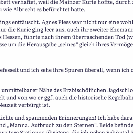
tt verhaftet, weil die Mainzer Kurie hoffte, durch
 wie Albrecht es befürchtet hatte.
ings enttäuscht. Agnes Pless war nicht nur eine wo
nur die Kurie ging leer aus, auch ihr zweiter Eheman
us Hessen, führte nach ihrem überraschenden Tod (
sse um die Herausgabe „seines“ gleich ihres Vermöge
gefesselt und ich sehe ihre Spuren überall, wenn ic
n unmittelbarer Nähe des Erzbischöflichen Jagdschl
elt und von wo er ggf. auch die historische Kegelba
Neuzeit verbürgt ist.
hichte und spannenden Erinnerungen! Ich habe dar
d „Manna. Aufbruch zu den Sternen“. Beide befinden
weitere Stationen übrigens, die ich neben Schöntal-R