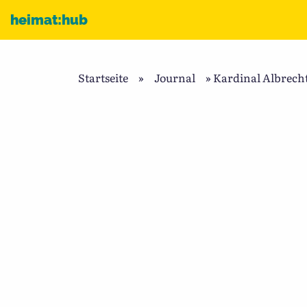
Zum Inhalt
heimat:hub
Startseite
»
Journal
»
Kardinal Albrech