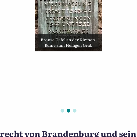
Bronze-Tafel an der Kirchen-
Ruine zum Heiligen Grab
972: Die EDV hält Einzug i
brecht von Brandenburg und sein