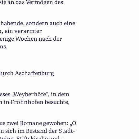
 sie an das Vermögen des
hlhabende, sondern auch eine
n, ein verarmter
wenige Wochen nach der
ns.
h durch Aschaffenburg
osses „Weyberhöfe“, in dem
hn in Frohnhofen besuchte,
aus zwei Romane gewoben: „O
 sich im Bestand der Stadt-
uine, Stiftskirche und -