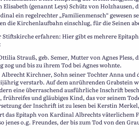
 Elisabeth (genannt Leys) Schütz von Holzhausen, di
inal ein regelrechter „Familienmensch“ gewesen se
n die Kirchenlaufbahn einschlug, für die Seinen abe
 Stiftskirche erfahren: Hier gibt es mehrere Epitaph
:
ttilia Strauß, geb. Semer, Mutter von Agnes Pless, 
 zog und bis zu ihrem Tod bei Agnes wohnte.
, Albrecht Kirchner, Sohn seiner Tochter Anna und
reijährig verstarb. Auf dem anrührenden Grabstein w
dern eine überraschend ausführliche Inschrift besch
 frühreifes und gläubiges Kind, das vor seinem Tode
etzung der Inschrift ist zu lesen bei Kerstin Merkel,
rt das Epitaph von Kardinal Albrechts väterlichem
so jenes o.g. Freundes, der bis zum Tod von den Gr