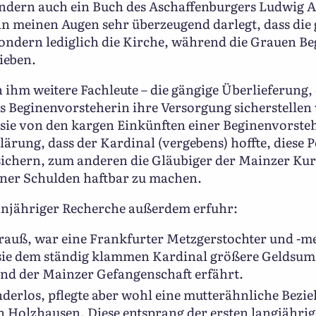
ndern auch ein Buch des Aschaffenburgers Ludwig A
 in meinen Augen sehr überzeugend darlegt, dass die
sondern lediglich die Kirche, während die Grauen Be
ieben.
h ihm weitere Fachleute – die gängige Überlieferung,
ls Beginenvorsteherin ihre Versorgung sicherstellen 
sie von den kargen Einkünften einer Beginenvorst
lärung, dass der Kardinal (vergebens) hoffte, diese 
 sichern, zum anderen die Gläubiger der Mainzer Ku
einer Schulden haftbar zu machen.
njähriger Recherche außerdem erfuhr:
trauß, war eine Frankfurter Metzgerstochter und -m
sie dem ständig klammen Kardinal größere Geldsum
nd der Mainzer Gefangenschaft erfährt.
nderlos, pflegte aber wohl eine mutterähnliche Bezi
 Holzhausen. Diese entsprang der ersten langjährig