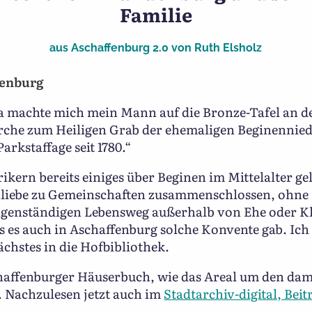
Familie
aus
Aschaffenburg 2.0
von
Ruth Elsholz
fenburg
 da machte mich mein Mann auf die Bronze-Tafel an 
rche zum Heiligen Grab der ehemaligen Beginenniede
arkstaffage seit 1780.“
rikern bereits einiges über Beginen im Mittelalter g
nliebe zu Gemeinschaften zusammenschlossen, ohne 
igenständigen Lebensweg außerhalb von Ehe oder Klo
ss es auch in Aschaffenburg solche Konvente gab. Ich
ächstes in die Hofbibliothek.
haffenburger Häuserbuch, wie das Areal um den dama
 Nachzulesen jetzt auch im
Stadtarchiv-digital, Beit