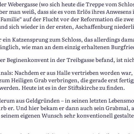
 der Webergasse (wo sich heute die Treppe vom Schl
Aber man weiß, dass sie es vom Erlös ihres Anwesens 
amilie“ auf der Flucht vor der Reformation die zwei
nd sich wieder in der ersten, Aschaffenburg niederl
r ein Katzensprung zum Schloss, das allerdings dam
gänglich, wie man an dem einzig erhaltenen Burgfri
er Beginenkonvent in der Treibgasse befand, ist nic
nals: Nachdem er aus Halle vertrieben worden war, l
um Heiligen Grab verbringen, die gerade erst fertig
erden. Heute ist es in der Stiftskirche zu finden.
derum aus Geldgründen – in seinen letzten Lebensmo
starb er. Und hier bekam er dann auch sein Grabmal,
 seinem eigenen Wunsch sehr konventionell gestal