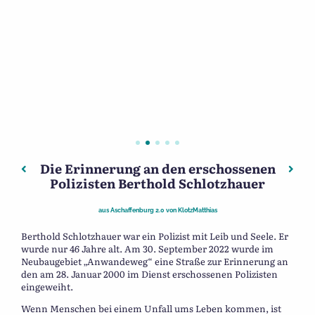
Die Erinnerung an den erschossenen
Beitragsnavigation
Vorheriger: Kardinal Albrecht von Brandenburg und sei
Näch
Polizisten Berthold Schlotzhauer
aus
Aschaffenburg 2.0
von
KlotzMatthias
Berthold Schlotzhauer war ein Polizist mit Leib und Seele. Er
wurde nur 46 Jahre alt. Am 30. September 2022 wurde im
Neubaugebiet „Anwandeweg“ eine Straße zur Erinnerung an
den am 28. Januar 2000 im Dienst erschossenen Polizisten
eingeweiht.
Wenn Menschen bei einem Unfall ums Leben kommen, ist