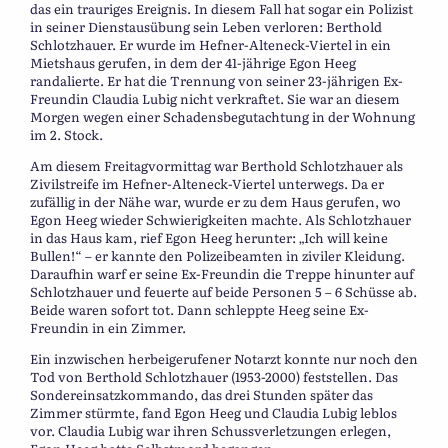
das ein trauriges Ereignis. In diesem Fall hat sogar ein Polizist
in seiner Dienstausübung sein Leben verloren: Berthold
Schlotzhauer. Er wurde im Hefner-Alteneck-Viertel in ein
Mietshaus gerufen, in dem der 41-jährige Egon Heeg
randalierte. Er hat die Trennung von seiner 23-jährigen Ex-
Freundin Claudia Lubig nicht verkraftet. Sie war an diesem
Morgen wegen einer Schadensbegutachtung in der Wohnung
im 2. Stock.
Am diesem Freitagvormittag war Berthold Schlotzhauer als
Zivilstreife im Hefner-Alteneck-Viertel unterwegs. Da er
zufällig in der Nähe war, wurde er zu dem Haus gerufen, wo
Egon Heeg wieder Schwierigkeiten machte. Als Schlotzhauer
in das Haus kam, rief Egon Heeg herunter: „Ich will keine
Bullen!“ – er kannte den Polizeibeamten in ziviler Kleidung.
Daraufhin warf er seine Ex-Freundin die Treppe hinunter auf
Schlotzhauer und feuerte auf beide Personen 5 – 6 Schüsse ab.
Beide waren sofort tot. Dann schleppte Heeg seine Ex-
Freundin in ein Zimmer.
Ein inzwischen herbeigerufener Notarzt konnte nur noch den
Tod von Berthold Schlotzhauer (1953-2000) feststellen. Das
Sondereinsatzkommando, das drei Stunden später das
Zimmer stürmte, fand Egon Heeg und Claudia Lubig leblos
vor. Claudia Lubig war ihren Schussverletzungen erlegen,