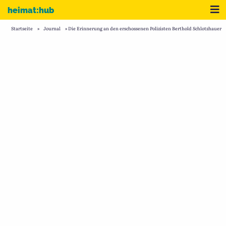
Zum Inhalt
Me
heimat:hub
Startseite
»
Journal
»
Die Erinnerung an den erschossenen Polizisten Berthold Schlotzhauer