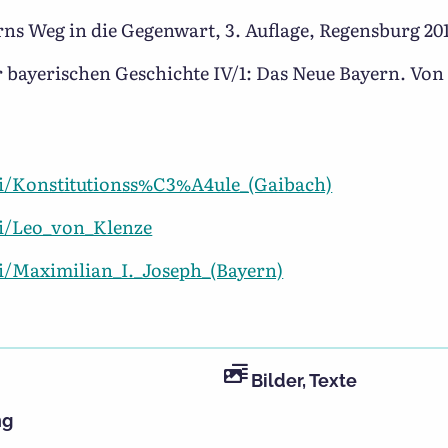
rns Weg in die Gegenwart, 3. Auflage, Regensburg 2012
 bayerischen Geschichte IV/1: Das Neue Bayern. Von 
iki/Konstitutionss%C3%A4ule_(Gaibach)
ki/Leo_von_Klenze
ki/Maximilian_I._Joseph_(Bayern)
Bilder
,
Texte
ng