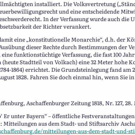
mächtigten installiert. Die Volksvertretung („Stä
teuerbewilligungsrecht und eine entscheidende Mitw
Beschwerderecht. In der Verfassung wurde auch die 
setzbarkeit der Richter verankert.
mit eine „konstitutionelle Monarchie“, d.h. der Kö
r Ausübung dieser Rechte durch Bestimmungen der Ve
eine funktionstüchtige Verfassung, die fast 100 Jahr
(heute Stadtteil von Volkach) eine 32 Meter hohe K
784-1864) errichtet. Die Grundsteinlegung fand am 26.
ugust 1828. Fahren Sie doch einmal hin, wenn Sie in
ffenburg, Aschaffenburger Zeitung 1818, Nr. 127, 28. M
b‘ Er unter Bayern“ – öffentliche Festveranstaltunge
: Mitteilungen aus dem Stadt- und Stiftsarchiv Ascha
aschaffenburg.de/mitteilungen-aus-dem-stadt-und-stif