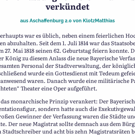
verkündet
aus
Aschaffenburg 2.0
von
KlotzMatthias
rhaupts war es üblich, neben einem feierlichen Hoc
n abzuhalten. Seit dem 1. Juli 1814 war das Staatso
m 27. Mai 1818 seinen 62. Geburtstag feiern konnte. D
er König zu diesem Anlass die neue Bayerische Verfa
amten Personal der Stadtverwaltung, der königlich
nschließend wurde ein Gottesdienst mit Tedeum gefei
en anwesend waren. Danach wurde eine militärische 
hteten“ Theater eine Oper aufgeführt.
 das monarchische Prinzip verankert: Der Bayerisch
tationsfigur, sondern hatte auch die Exekutivgewal
großen Gewinner der Verfassung waren die Städte un
e. Der neue Magistrat sollte demnach aus dem Bürge
 Stadtschreiber und acht bis zehn Magistratsräten b