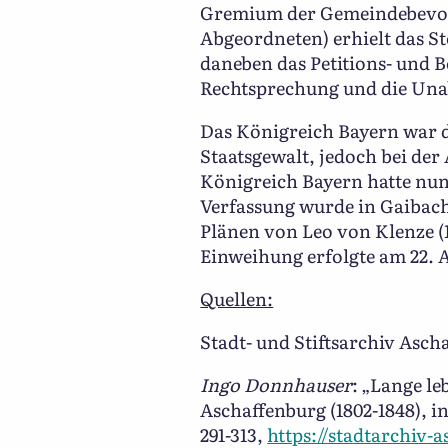
Gremium der Gemeindebevoll
Abgeordneten) erhielt das S
daneben das Petitions- und 
Rechtsprechung und die Unab
Das Königreich Bayern war da
Staatsgewalt, jedoch bei de
Königreich Bayern hatte nun 
Verfassung wurde in Gaibach 
Plänen von Leo von Klenze (1
Einweihung erfolgte am 22. A
Quellen:
Stadt- und Stiftsarchiv Ascha
Ingo Donnhauser
: „Lange le
Aschaffenburg (1802-1848), in
291-313,
https://stadtarchiv-