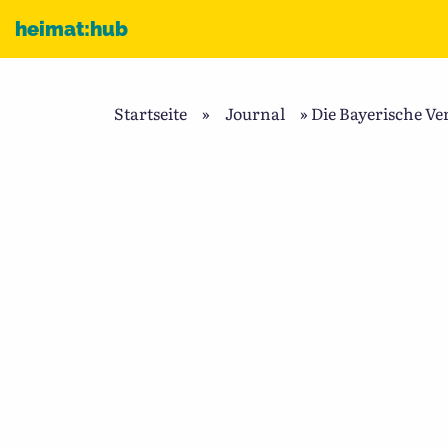
Zum Inhalt
heimat:hub
Startseite
»
Journal
»
Die Bayerische Ve