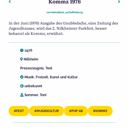
Kommz 1976
Beitragsnavigation
Vorheriger: Kommz 1976
Näch
von
heimathub_aschaffenburg
In der Juni (1976) Ausgabe des Gnubbelsche, eine Zeitung des
Jugendhauses, wird das 2. Nilkheimer Parkfest, besser
bekannt als Kommz, erwähnt.
1976
Nilkheim
Pressezeugnis
,
Text
Musik
,
Freizeit
,
Kunst und Kultur
unbekannt
Sommer, Toni
FEST
MUSIKKULTUR
POP AB
KOMMZ