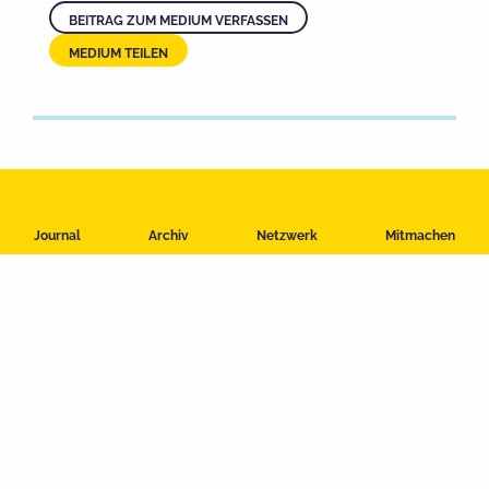
BEITRAG ZUM MEDIUM VERFASSEN
MEDIUM TEILEN
Impressum
Journal
Archiv
Netzwerk
Mitmachen
Datenschutzerklärung
Nutzungsbedingungen
Kontakt