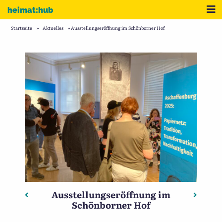
Zum Inhalt
Me
heimat:hub
Startseite
»
Aktuelles
»
Ausstellungseröffnung im Schönborner Hof
Ausstellungseröffnung im
Beitragsnavigation
Vorheriger: POP AB oder: die Aschaffenburger Musikku
Nächste
Schönborner Hof