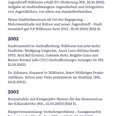
Jugendtreff Nilkheim erhält EU-Förderung (ME, 26.10.2001).
Aufgabe ist stadtteilbezogene Jugendarbeit und Integration
von Jugendlichen, vor allem aus Aussiedlerfamilien.
Neues Stadtteilzentrum als Ort der Begegnung –
Mehrzweckhalle mit Bühne und neuer Jugendtreff – Stadt
investiert gut 5,8 Millionen Euro (FAZ, 30.10.2001) (Bild 4).
2002
Stadtratswahl in Aschaffenburg: Nilkheim hat jetzt sechs
Stadträte: Wolfgang Giegerich, Anne Lenz-Böhlau (beide
SPD), Rosi Ruf (Grüne), Gabriele Bokr, Brigitte Gans und
Rainer Kunkel (alle CSU) (Aschaffenburger Anzeiger im ME,
12.04.2002).
Dr. Schwarz, Hausarzt in Nilkheim, feiert 50jähriges Praxis-
Jubiläum. Schon sein Vater praktizierte im Stadtteil. (ME,
24.12.2002).
2003
Bronzetafeln mit Kriegsopfer-Namen für das Ehrenmal an
der Kilianskirche (ME., 21.03.2003) (Bild 5).
Bürgerversammlung: Verkehrsprobleme – hausgemachte