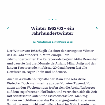
Winter 1962/63 – ein
Beitragsnavigation
Vorheriger: Brunnen in Aschaffenburg (2) – Meinungsau
Näch
Jahrhundertwinter
aus
Aschaffenburg 2.0
von
Monika Spatz
Der Winter von 1962/63 gilt als einer der strengsten Winter
des 20. Jahrhunderts in Mitteleuropa – ein
Jahrhundertwinter. Die Kälteperiode begann Mitte Dezember
und dauerte fast drei Monate bis Anfang März. Aufgrund der
langen Frostperiode mit bis zu -20 Grad froren fast alle
Gewässer zu, sogar Rhein und Bodensee.
Auch in Aschaffenburg hatte der Main eine sehr dicke
Eisdecke. Doch man machte aus der Not eine Tugend. Vor
allem an den Wochenenden trafen sich die Aschaffenburger
auf dem zugefrorenen Floßhafen und vertrieben sich die Zeit
mit Schlittschuhlaufen und Eisstockschießen. Man zog
Kinder im Schlitten über das Eis oder ging einfach spazieren.
Selbst die sonst nicht zugängliche Insel im Main konnte man