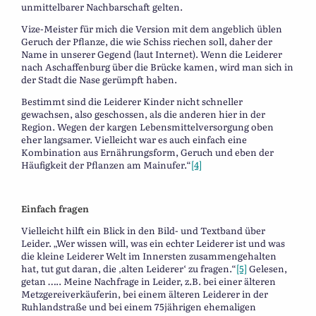
unmittelbarer Nachbarschaft gelten.
Vize-Meister für mich die Version mit dem angeblich üblen
Geruch der Pflanze, die wie Schiss riechen soll, daher der
Name in unserer Gegend (laut Internet). Wenn die Leiderer
nach Aschaffenburg über die Brücke kamen, wird man sich in
der Stadt die Nase gerümpft haben.
Bestimmt sind die Leiderer Kinder nicht schneller
gewachsen, also geschossen, als die anderen hier in der
Region. Wegen der kargen Lebensmittelversorgung oben
eher langsamer. Vielleicht war es auch einfach eine
Kombination aus Ernährungsform, Geruch und eben der
Häufigkeit der Pflanzen am Mainufer.“
[4]
Einfach fragen
Vielleicht hilft ein Blick in den Bild- und Textband über
Leider. „Wer wissen will, was ein echter Leiderer ist und was
die kleine Leiderer Welt im Innersten zusammengehalten
hat, tut gut daran, die ‚alten Leiderer‘ zu fragen.“
[5]
Gelesen,
getan ….. Meine Nachfrage in Leider, z.B. bei einer älteren
Metzgereiverkäuferin, bei einem älteren Leiderer in der
Ruhlandstraße und bei einem 75jährigen ehemaligen