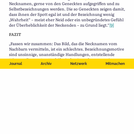
Necknamen, gerne von den Geneckten aufgegriffen und zu
Selbstbezeichnungen werden. Die so Geneckten zeigen damit,
dass ihnen der Spott egal ist und der Bezeichnung wenig
„Wahrheit“ – meist eher Neid oder ein unbegründetes Gefühl
der Überheblichkeit der Neckenden – zu Grund liegt.“
[9]
FAZIT
„Fassen wir zusammen: Das Bild, das die Necknamen vom
Nachbarn vermitteln, ist ein schlechtes. Bezeichnungsmotive
sind unsinnige, unanständige Handlungen, entstellende
Körperteile usw. Das Verhältnis der Geneckten zum eigenen
Journal
Archiv
Netzwerk
Mitmachen
Spottnamen ist ambivalent. Einerseits ist der Spottname für
den eigenen Ort nicht immer bekannt, andererseits werden
manche Necknamen nicht ausschließlich von den anderen
verwendet. Wie die Beispiele aus dem Internet zeigen,
werden bestimmte Necknamen als Tradition begriffen. Sie
werden von den Geneckten selbst benutzt und dienen wie ein
Markenzeichen der Identifikation mit dem Heimatort.“
[10]
Die Leiderer Schissmellen können stolz auf ihren Necknamen
sein.