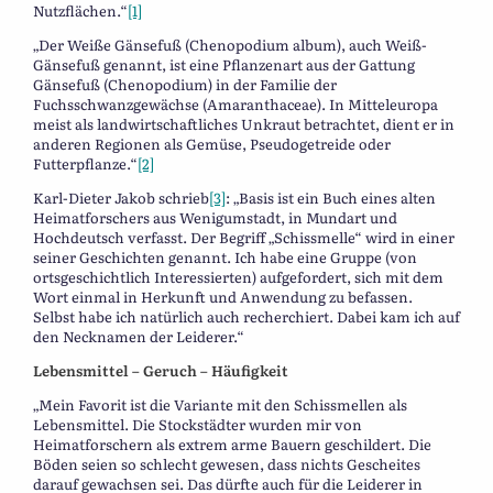
Nutzflächen.“
[1]
„Der Weiße Gänsefuß (Chenopodium album), auch Weiß-
Gänsefuß genannt, ist eine Pflanzenart aus der Gattung
Gänsefuß (Chenopodium) in der Familie der
Fuchsschwanzgewächse (Amaranthaceae). In Mitteleuropa
meist als landwirtschaftliches Unkraut betrachtet, dient er in
anderen Regionen als Gemüse, Pseudogetreide oder
Futterpflanze.“
[2]
Karl-Dieter Jakob schrieb
[3]
: „Basis ist ein Buch eines alten
Heimatforschers aus Wenigumstadt, in Mundart und
Hochdeutsch verfasst. Der Begriff „Schissmelle“ wird in einer
seiner Geschichten genannt. Ich habe eine Gruppe (von
ortsgeschichtlich Interessierten) aufgefordert, sich mit dem
Wort einmal in Herkunft und Anwendung zu befassen.
Selbst habe ich natürlich auch recherchiert. Dabei kam ich auf
den Necknamen der Leiderer.“
Lebensmittel – Geruch – Häufigkeit
„Mein Favorit ist die Variante mit den Schissmellen als
Lebensmittel. Die Stockstädter wurden mir von
Heimatforschern als extrem arme Bauern geschildert. Die
Böden seien so schlecht gewesen, dass nichts Gescheites
darauf gewachsen sei. Das dürfte auch für die Leiderer in