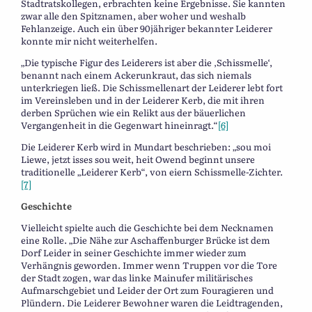
Stadtratskollegen, erbrachten keine Ergebnisse. Sie kannten
zwar alle den Spitznamen, aber woher und weshalb
Fehlanzeige. Auch ein über 90jähriger bekannter Leiderer
konnte mir nicht weiterhelfen.
„Die typische Figur des Leiderers ist aber die ‚Schissmelle‘,
benannt nach einem Ackerunkraut, das sich niemals
unterkriegen ließ. Die Schissmellenart der Leiderer lebt fort
im Vereinsleben und in der Leiderer Kerb, die mit ihren
derben Sprüchen wie ein Relikt aus der bäuerlichen
Vergangenheit in die Gegenwart hineinragt.“
[6]
Die Leiderer Kerb wird in Mundart beschrieben: „sou moi
Liewe, jetzt isses sou weit, heit Owend beginnt unsere
traditionelle „Leiderer Kerb“, von eiern Schissmelle-Zichter.
[7]
Geschichte
Vielleicht spielte auch die Geschichte bei dem Necknamen
eine Rolle. „Die Nähe zur Aschaffenburger Brücke ist dem
Dorf Leider in seiner Geschichte immer wieder zum
Verhängnis geworden. Immer wenn Truppen vor die Tore
der Stadt zogen, war das linke Mainufer militärisches
Aufmarschgebiet und Leider der Ort zum Fouragieren und
Plündern. Die Leiderer Bewohner waren die Leidtragenden,