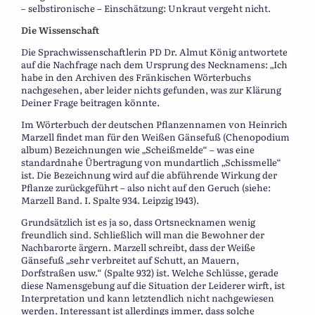
– selbstironische – Einschätzung: Unkraut vergeht nicht.
Die Wissenschaft
Die Sprachwissenschaftlerin PD Dr. Almut König antwortete
auf die Nachfrage nach dem Ursprung des Necknamens: „Ich
habe in den Archiven des Fränkischen Wörterbuchs
nachgesehen, aber leider nichts gefunden, was zur Klärung
Deiner Frage beitragen könnte.
Im Wörterbuch der deutschen Pflanzennamen von Heinrich
Marzell findet man für den Weißen Gänsefuß (Chenopodium
album) Bezeichnungen wie „Scheißmelde“ – was eine
standardnahe Übertragung von mundartlich „Schissmelle“
ist. Die Bezeichnung wird auf die abführende Wirkung der
Pflanze zurückgeführt – also nicht auf den Geruch (siehe:
Marzell Band. I. Spalte 934. Leipzig 1943).
Grundsätzlich ist es ja so, dass Ortsnecknamen wenig
freundlich sind. Schließlich will man die Bewohner der
Nachbarorte ärgern. Marzell schreibt, dass der Weiße
Gänsefuß „sehr verbreitet auf Schutt, an Mauern,
Dorfstraßen usw.“ (Spalte 932) ist. Welche Schlüsse, gerade
diese Namensgebung auf die Situation der Leiderer wirft, ist
Interpretation und kann letztendlich nicht nachgewiesen
werden. Interessant ist allerdings immer, dass solche