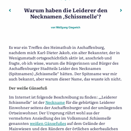
Warum haben die Leiderer den
Beitragsnavigation
Vorheriger: Weltkrieg-1-Denkmal im Friedhof Aschaffenbu
Nächs
Necknamen ‚Schissmelle‘?
von
Wolfgang Giegerich
Es war ein Treffen des Heimathub in Aschaffenburg,
nachdem mich Karl-Dieter Jakob, ein alter Bekannter, der in
Wenigumstadt ortsgeschichtlich aktiv ist, anschrieb und
fragte, ob ich wisse, warum die Bürgerinnen und Bürger des
Aschaffenburger Stadtteils Leider den Necknamen
(Spitznamen) „Schissmelle“ hätten. Der Spitzname war mir
auch bekannt, aber warum dieser Name, das wusste ich nicht.
Der weiße Gänsefuß
Im Internet ist folgende Beschreibung zu finden: „„Leiderer
Schissmelle“ ist der
Neckname
für die gebürtigen Leiderer
Einwohner seitens der Aschaffenburger und der umliegenden
Ortseinwohner. Der Ursprung rührt wohl aus der
vermehrten Ansiedlung des im Volksmund
Schissmelle
genannten
weißen Gänsefußes
auf dem Gelände der
Mainwiesen und den Rändern der örtlichen ackerbaulichen