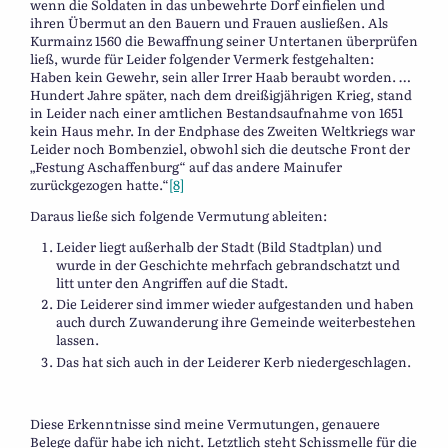
wenn die Soldaten in das unbewehrte Dorf einfielen und
ihren Übermut an den Bauern und Frauen ausließen. Als
Kurmainz 1560 die Bewaffnung seiner Untertanen überprüfen
ließ, wurde für Leider folgender Vermerk festgehalten:
Haben kein Gewehr, sein aller Irrer Haab beraubt worden. …
Hundert Jahre später, nach dem dreißigjährigen Krieg, stand
in Leider nach einer amtlichen Bestandsaufnahme von 1651
kein Haus mehr. In der Endphase des Zweiten Weltkriegs war
Leider noch Bombenziel, obwohl sich die deutsche Front der
„Festung Aschaffenburg“ auf das andere Mainufer
zurückgezogen hatte.“
[8]
Daraus ließe sich folgende Vermutung ableiten:
Leider liegt außerhalb der Stadt (Bild Stadtplan) und
wurde in der Geschichte mehrfach gebrandschatzt und
litt unter den Angriffen auf die Stadt.
Die Leiderer sind immer wieder aufgestanden und haben
auch durch Zuwanderung ihre Gemeinde weiterbestehen
lassen.
Das hat sich auch in der Leiderer Kerb niedergeschlagen.
Diese Erkenntnisse sind meine Vermutungen, genauere
Belege dafür habe ich nicht. Letztlich steht Schissmelle für die