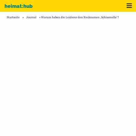
Zum Inhalt
Me
heimat:hub
Startseite
»
Journal
»
Warum haben die Leiderer den Necknamen ‚Schissmelle‘?