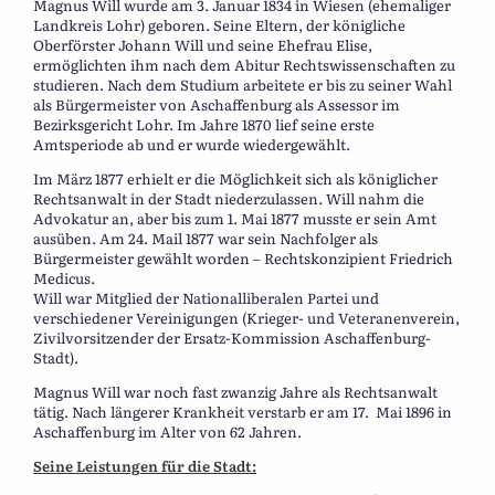
Magnus Will wurde am 3. Januar 1834 in Wiesen (ehemaliger
Landkreis Lohr) geboren. Seine Eltern, der königliche
Oberförster Johann Will und seine Ehefrau Elise,
ermöglichten ihm nach dem Abitur Rechtswissenschaften zu
studieren. Nach dem Studium arbeitete er bis zu seiner Wahl
als Bürgermeister von Aschaffenburg als Assessor im
Bezirksgericht Lohr. Im Jahre 1870 lief seine erste
Amtsperiode ab und er wurde wiedergewählt.
Im März 1877 erhielt er die Möglichkeit sich als königlicher
Rechtsanwalt in der Stadt niederzulassen. Will nahm die
Advokatur an, aber bis zum 1. Mai 1877 musste er sein Amt
ausüben. Am 24. Mail 1877 war sein Nachfolger als
Bürgermeister gewählt worden – Rechtskonzipient Friedrich
Medicus.
Will war Mitglied der Nationalliberalen Partei und
verschiedener Vereinigungen (Krieger- und Veteranenverein,
Zivilvorsitzender der Ersatz-Kommission Aschaffenburg-
Stadt).
Magnus Will war noch fast zwanzig Jahre als Rechtsanwalt
tätig. Nach längerer Krankheit verstarb er am 17. Mai 1896 in
Aschaffenburg im Alter von 62 Jahren.
Seine Leistungen für die Stadt: