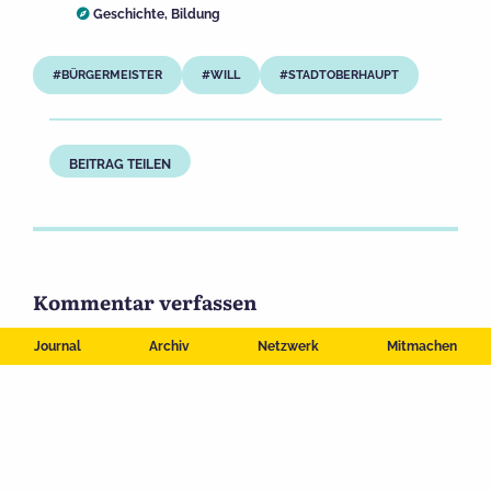
Geschichte
,
Bildung
BÜRGERMEISTER
WILL
STADTOBERHAUPT
BEITRAG TEILEN
Kommentar verfassen
Journal
Archiv
Netzwerk
Mitmachen
Deine E-Mail-Adresse wird nicht veröffentlicht.
Erforderliche
Felder sind mit
*
markiert