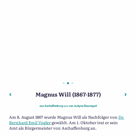
Magnus Will (1867-1877)
Beitragsnavigation
Vorheriger: Die rätselhaften „Steine“ am Leiderer Mainu
Nächs
aus
Aschaffenburg 2.0
von
Justyna Baumgart
Am 8. August 1867 wurde Magnus Will als Nachfolger von
Dr.
Bernhard Emil Vogler
gewählt. Am 1. Oktober trat er sein
Amt als Bürgermeister von Aschaffenburg an.