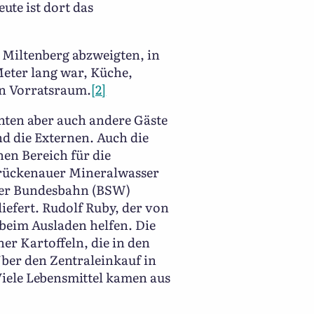
ute ist dort das
 Miltenberg abzweigten, in
Meter lang war, Küche,
en Vorratsraum.
[2]
nnten aber auch andere Gäste
nd die Externen. Auch die
nen Bereich für die
Brückenauer Mineralwasser
 der Bundesbahn (BSW)
efert. Rudolf Ruby, der von
 beim Ausladen helfen. Die
er Kartoffeln, die in den
ber den Zentraleinkauf in
Viele Lebensmittel kamen aus