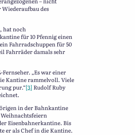
herangezogenen – nicht
er Wiederaufbau des
, hat noch
antine für 10 Pfennig einen
 ein Fahrradschuppen für 50
eil Fahrräder damals sehr
-Fernseher. „Es war einer
ie Kantine rammelvoll. Viele
rung pur.“
[3]
Rudolf Ruby
eichnet.
hörigen in der Bahnkantine
i Weihnachtsfeiern
der Eisenbahnerkantine. Bis
e er als Chef in die Kantine.