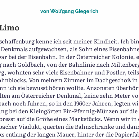
von
Wolfgang Giegerich
 Limo
chaffenburg kenne ich seit meiner Kindheit. Ich bin
r Denkmals aufgewachsen, als Sohn eines Eisenbahn
ar bei der Eisenbahn. In der Österreicher Kolonie, 
g nach Goldbach, von der Bahnlinie nach Miltenber
 wohnten sehr viele Eisenbahner und Postler, teils 
ohnblocks. Von meinem Zimmer im Dachgeschoß in d
n ich sie bewusst hören wollte. Ansonsten überhör
elten am Österreicher Denkmal, keine zehn Meter vo
bach noch fuhren, so in den 1960er Jahren, legten 
g bei den Kleingärten Ein-Pfennig-Münzen auf die 
resst auf die Größe eines Markstücks. Wenn wir in d
acher Viadukt, querten die Bahnschranke und dann 
ks entlang der langen Mauer, hinter der die Papierfa