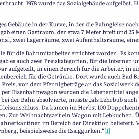
erbracht. 1978 wurde das Sozialgebäude aufgelöst. He
es Gebäude in der Kurve, in der die Bahngleise nach
 gab einen Gastraum, der etwa 7 Meter breit und 25 
sonal, zwei Lagerräume, zwei Aufenthaltsräume, ein
nie für die Bahnmitarbeiter errichtet worden. Es ko
gab es auch zwei Preiskategorien, für die Internen u
 aufgeteilt, in einen Bereich für die Arbeiter, in ei
kenbereich für die Getränke. Dort wurde auch Bad 
n Preis, von dem Pfennigbeträge an das Sozialwerk
 per Eisenbahnwagon wurden die Lebensmittel angeli
e bei der Bahn absolvierte, musste „als Lehrbub auch
Gleisanschluss. Da kamen im Herbst 100 Doppelzentn
den. Zur Weihnachtszeit ein Wagon mit Lebkuchen. Ü
ahnerkantinen im Bereich der Direktion beliefert. 
berg, beispielsweise die Essiggurken.“
[1]