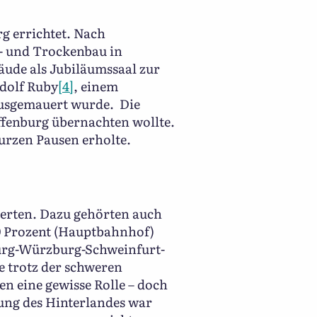
g errichtet. Nach
- und Trockenbau in
äude als Jubiläumssaal zur
udolf Ruby
[4]
, einem
ausgemauert wurde. Die
ffenburg übernachten wollte.
kurzen Pausen erholte.
iierten. Dazu gehörten auch
50 Prozent (Hauptbahnhof)
burg-Würzburg-Schweinfurt-
e trotz der schweren
n eine gewisse Rolle – doch
gung des Hinterlandes war