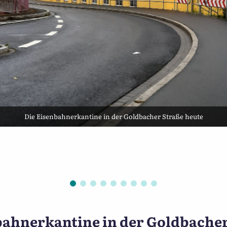
Der Bauplan wurde freundlicherweise vom derzeitigen Pächter der
Weinhandlung Amavion zur Verfügung gestellt.
eter Gingold (1916-2006)
bahnerkantine in der Goldbacher