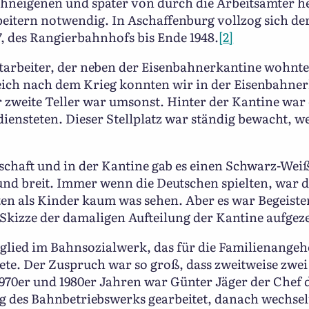
bahneigenen und später von durch die Arbeitsämter 
beitern notwendig. In Aschaffenburg vollzog sich d
, des Rangierbahnhofs bis Ende 1948.
[2]
arbeiter, der neben der Eisenbahnerkantine wohnte
ich nach dem Krieg konnten wir in der Eisenbahnerk
zweite Teller war umsonst. Hinter der Kantine war
iensteten. Dieser Stellplatz war ständig bewacht, w
schaft und in der Kantine gab es einen Schwarz-Weiß
und breit. Immer wenn die Deutschen spielten, war d
en als Kinder kaum was sehen. Aber es war Begeiste
Skizze der damaligen Aufteilung der Kantine aufgez
glied im Bahnsozialwerk, das für die Familienange
ete. Der Zuspruch war so groß, dass zweitweise zwe
1970er und 1980er Jahren war Günter Jäger der Chef 
ng des Bahnbetriebswerks gearbeitet, danach wechselt