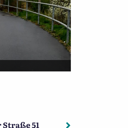
Nächster: In
 Straße 51