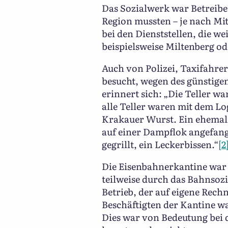
Das Sozialwerk war Betreiber
Region mussten – je nach Mit
bei den Dienststellen, die w
beispielsweise Miltenberg o
Auch von Polizei, Taxifahre
besucht, wegen des günstigen
erinnert sich: „Die Teller wa
alle Teller waren mit dem Lo
Krakauer Wurst. Ein ehemali
auf einer Dampflok angefang
gegrillt, ein Leckerbissen.“
[2
Die Eisenbahnerkantine war 
teilweise durch das Bahnsoz
Betrieb, der auf eigene Rech
Beschäftigten der Kantine wa
Dies war von Bedeutung bei d