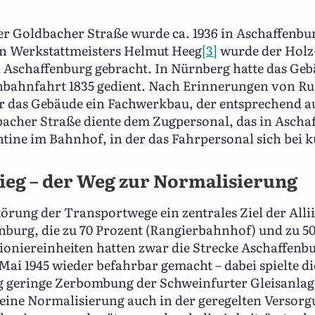
er Goldbacher Straße wurde ca. 1936 in Aschaffenbur
n Werkstattmeisters Helmut Heeg
[3]
wurde der Holz
Aschaffenburg gebracht. In Nürnberg hatte das Geb
enbahnfahrt 1835 gedient. Nach Erinnerungen von R
r das Gebäude ein Fachwerkbau, der entsprechend 
bacher Straße diente dem Zugpersonal, das in Ascha
ntine im Bahnhof, in der das Fahrpersonal sich bei 
ieg – der Weg zur Normalisierung
törung der Transportwege ein zentrales Ziel der All
nburg, die zu 70 Prozent (Rangierbahnhof) und zu 
oniereinheiten hatten zwar die Strecke Aschaffen
ai 1945 wieder befahrbar gemacht – dabei spielte di
g geringe Zerbombung der Schweinfurter Gleisanlage
 seine Normalisierung auch in der geregelten Versor