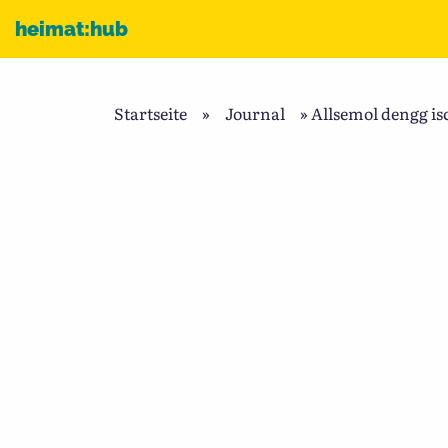
Zum Inhalt
heimat:hub
Startseite
»
Journal
»
Allsemol dengg i