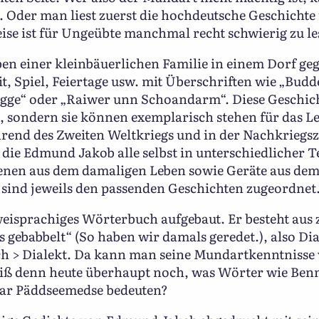
 Oder man liest zuerst die hochdeutsche Geschichte 
se ist für Ungeübte manchmal recht schwierig zu le
n einer kleinbäuerlichen Familie in einem Dorf gegr
it, Spiel, Feiertage usw. mit Überschriften wie „Bu
e“ oder „Raiwer unn Schoandarm“. Diese Geschicht
, sondern sie können exemplarisch stehen für das L
end des Zweiten Weltkriegs und in der Nachkriegszei
 die Edmund Jakob alle selbst in unterschiedlicher 
Szenen aus dem damaligen Leben sowie Geräte aus de
 sind jeweils den passenden Geschichten zugeordnet
zweisprachiges Wörterbuch aufgebaut. Er besteht aus
 gebabbelt“ (So haben wir damals geredet.), also D
 > Dialekt. Da kann man seine Mundartkenntnisse 
eiß denn heute überhaupt noch, was Wörter wie Benn
ar Päddseemedse bedeuten?