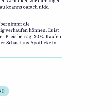
inen Gedanken zur damaligen
Soau koanns oafach nidd
 übernimmt die
ig verkaufen können. Es ist
r Preis beträgt 30 €. Kaufen
er Sebastians-Apotheke in
ND