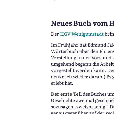
Neues Buch vom H
Der
HGV Wenigumstadt
brin
Im Frühjahr hat Edmund Jak
Wörterbuch über den Ehrenvo
Vorstellung in der Vorstands
umgehend begann die Arbeit 
vorgestellt werden kann. Der 
denke ich wieder daran.) Es
erlebt hat.
Der erste Teil
des Buches umf
Geschichte zweimal geschri
sozusagen „zweisprachig“. Da
genau gegenüber auf der rech