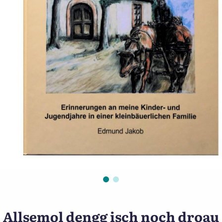
Stammen wir von Glasmach
Allsemol dengg isch noch droau