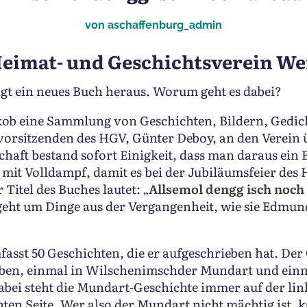
von
aschaffenburg_admin
eimat- und Geschichtsverein W
gt ein neues Buch heraus. Worum geht es dabei?
ob eine Sammlung von Geschichten, Bildern, Gedi
rsitzenden des HGV, Günter Deboy, an den Verein ü
chaft bestand sofort Einigkeit, dass man daraus ein
mit Volldampf, damit es bei der Jubiläumsfeier des
Titel des Buches lautet: „
Allsemol dengg isch noch
 geht um Dinge aus der Vergangenheit, wie sie Edmun
asst 50 Geschichten, die er aufgeschrieben hat. Der 
eben, einmal in Wilschenimschder Mundart und einm
bei steht die Mundart-Geschichte immer auf der lin
ten Seite. Wer also der Mundart nicht mächtig ist, 