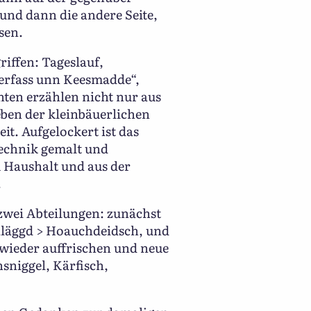
und dann die andere Seite,
sen.
iffen: Tageslauf,
dderfass unn Keesmadde“,
en erzählen nicht nur aus
eben der kleinbäuerlichen
t. Aufgelockert ist das
Technik gemalt und
m Haushalt und aus der
.
 zwei Abteilungen: zunächst
ialäggd > Hoauchdeidsch, und
wieder auffrischen und neue
sniggel, Kärfisch,