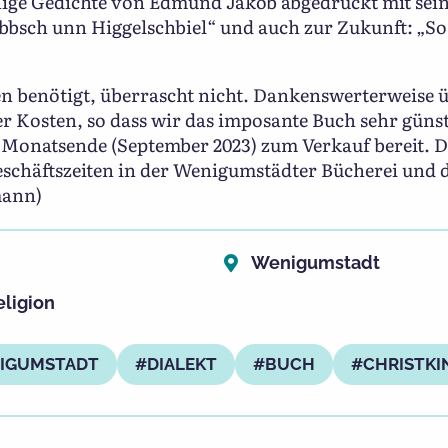
nige Gedichte von Edmund Jakob abgedruckt mit se
Dobbsch unn Higgelschbiel“ und auch zur Zukunft: „
ten benötigt, überrascht nicht. Dankenswerterweise
r Kosten, so dass wir das imposante Buch sehr günst
 Monatsende (September 2023) zum Verkauf bereit. De
chäftszeiten in der Wenigumstädter Bücherei und d
mann)
Wenigumstadt
eligion
IGUMSTADT
DIALEKT
BUCH
CHRISTKI