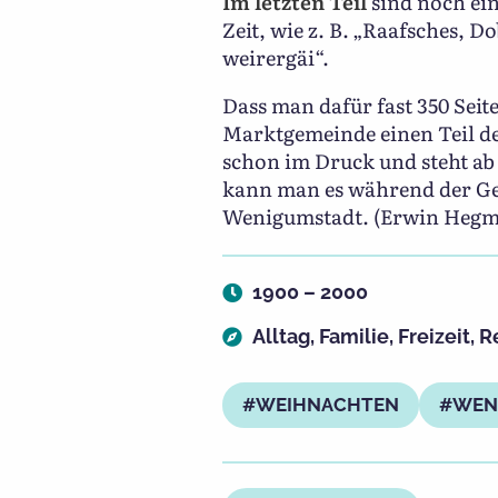
Im letzten Teil
sind noch ei
Zeit, wie z. B. „Raafsches, 
weirergäi“.
Dass man dafür fast 350 Sei
Marktgemeinde einen Teil de
schon im Druck und steht ab
kann man es während der Ges
Wenigumstadt. (Erwin Heg
1900 – 2000
Alltag
,
Familie
,
Freizeit
,
R
WEIHNACHTEN
WEN