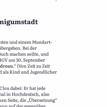
enigumstadt
chten und einem Mundart-
bergeben. Bei der
 Buch machen sollte, und
 HGV am 30. September
 droau
.“ (Von Zeit zu Zeit
d als Kind und Jugendlicher
Clou dabei: Er hat jede
al in Hochdeutsch, also
ken Seite, die „Übersetzung“
kann auf der gegenüber