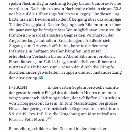
späten Nachmittag in Richtung Regny bis zur Cambrie-Ferme
vorrücken. Nach einer kurzen Nachtruhe rückten sie am 30.8.
vor bis auf die Höhenzüge östlich von Regny. Für diesen Tag
hatte man im Divisionsstab den Übergang über das sumpfige
Tal der Oise geplant. Da der Zugang nach Ribemont nur über
ein paar wenige befestigte Straßen möglich war, konnten die
französisch-marokkanischen Gegner den Vormarsch der
Angreifer lange aufhalten. Erst als eigene Artillerie sich
Zugang zum Ort verschafft hatte, konnte die deutsche
Infanterie in heftigen Straßenkämpfen und unter
erheblichen Verlusten bis zum Abend Ribemont erobern.
Einen Ruhetag am 31.8. in Lucy, nordöstlich von Ribemont,
nutzten die Einheiten zum Ordnen der durch die Kämpfe
durcheinander gewürfelten Truppen und zur Instandsetzung
[24]
der Ausrüstung.
1.–5.9.1914
In der ersten Septemberwoche kannte
der gesamte rechte Flügel des deutschen Heeres nur einen
Weg: Vormarsch Richtung Süden, der Schlieffen-Plan schien
von Erfolg gekrönt zu sein. In fünf Marschtagen bei großer
Hitze, aber geringer französischer Gegenwehr, erreichte am
5.9. die 19. Res. Inf. Div. die Umgebung um Montmirail am
[25]
Fluss Le Petit Morin.
Beumelburg schilderte den Zustand in den deutschen