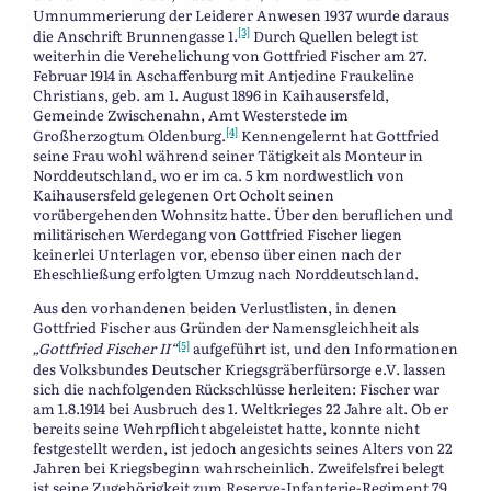
Umnummerierung der Leiderer Anwesen 1937 wurde daraus
[3]
die Anschrift Brunnengasse 1.
Durch Quellen belegt ist
weiterhin die Verehelichung von Gottfried Fischer am 27.
Februar 1914 in Aschaffenburg mit Antjedine Fraukeline
Christians, geb. am 1. August 1896 in Kaihausersfeld,
Gemeinde Zwischenahn, Amt Westerstede im
[4]
Großherzogtum Oldenburg.
Kennengelernt hat Gottfried
seine Frau wohl während seiner Tätigkeit als Monteur in
Norddeutschland, wo er im ca. 5 km nordwestlich von
Kaihausersfeld gelegenen Ort Ocholt seinen
vorübergehenden Wohnsitz hatte. Über den beruflichen und
militärischen Werdegang von Gottfried Fischer liegen
keinerlei Unterlagen vor, ebenso über einen nach der
Eheschließung erfolgten Umzug nach Norddeutschland.
Aus den vorhandenen beiden Verlustlisten, in denen
Gottfried Fischer aus Gründen der Namensgleichheit als
[5]
„Gottfried Fischer II“
aufgeführt ist, und den Informationen
des Volksbundes Deutscher Kriegsgräberfürsorge e.V. lassen
sich die nachfolgenden Rückschlüsse herleiten: Fischer war
am 1.8.1914 bei Ausbruch des 1. Weltkrieges 22 Jahre alt. Ob er
bereits seine Wehrpflicht abgeleistet hatte, konnte nicht
festgestellt werden, ist jedoch angesichts seines Alters von 22
Jahren bei Kriegsbeginn wahrscheinlich. Zweifelsfrei belegt
ist seine Zugehörigkeit zum Reserve-Infanterie-Regiment 79