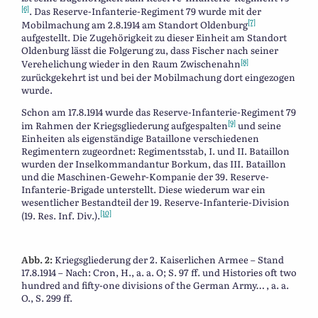
[6]
. Das Reserve-Infanterie-Regiment 79 wurde mit der
[7]
Mobilmachung am 2.8.1914 am Standort Oldenburg
aufgestellt. Die Zugehörigkeit zu dieser Einheit am Standort
Oldenburg lässt die Folgerung zu, dass Fischer nach seiner
[8]
Verehelichung wieder in den Raum Zwischenahn
zurückgekehrt ist und bei der Mobilmachung dort eingezogen
wurde.
Schon am 17.8.1914 wurde das Reserve-Infanterie-Regiment 79
[9]
im Rahmen der Kriegsgliederung aufgespalten
und seine
Einheiten als eigenständige Bataillone verschiedenen
Regimentern zugeordnet: Regimentsstab, I. und II. Bataillon
wurden der Inselkommandantur Borkum, das III. Bataillon
und die Maschinen-Gewehr-Kompanie der 39. Reserve-
Infanterie-Brigade unterstellt. Diese wiederum war ein
wesentlicher Bestandteil der 19. Reserve-Infanterie-Division
[10]
(19. Res. Inf. Div.).
Abb. 2:
Kriegsgliederung der 2. Kaiserlichen Armee – Stand
17.8.1914 – Nach: Cron, H., a. a. O; S. 97 ff. und Histories oft two
hundred and fifty-one divisions of the German Army… , a. a.
O., S. 299 ff.