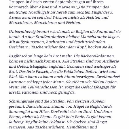
Truppen in diesen ersten Septembertagen auf ihrem
Vormarsch über Aisne und Marne so
: „Die Truppen des
deutschen Nordflügels bis herab zum rechten Flügel der 5.
Armee kennen seit drei Wochen nichts als Fechten und
Marschieren, Marschieren und Fechten.
Unbarmherzig brennt wie damals in Belgien die Sonne auf sie
herab. An den Straßenrändern bleiben Marschkranke liegen.
Mit aufgedunsenen, hochroten und feuchttriefenden
Gesichtern, Taschentücher über dem Kopf, hocken sie da.
Es gibt schon lange kein Brot mehr. Die Bäckereikolonnen
können nicht nachkommen. Alle Straßen sind von Artillerie
und Gefechtsbagagen angefüllt. Granaten sind wichtiger als
Brot. Das fette Fleisch, das die Feldküchen liefern, wird zum
Ekel. Man kann es kaum noch hinunterwürgen. Zweihundert
Patronen schleppt jeder Mann. Sie ziehen wie Blei zu Boden.
Wenn ein Teil verschossen ist, sorgt die Gefechtsbagage für
Ersatz. Patronen sind noch genug da.
Schnurgerade sind die Straßen, von riesigen Pappeln
gesäumt. Das zieht sich stumm von Hügel zu Hügel durch
Sonnenglut und Hitze. Dorf reiht sich an Dorf. Und dann
Ebene, nichts als Ebene. Es gibt kein Ende. Es gibt keinen
Ruhetag. Es gibt keine Feldpost. Die Socken sind längst
zerrissen. Aus Taschentüchern, Hemdfetzen und