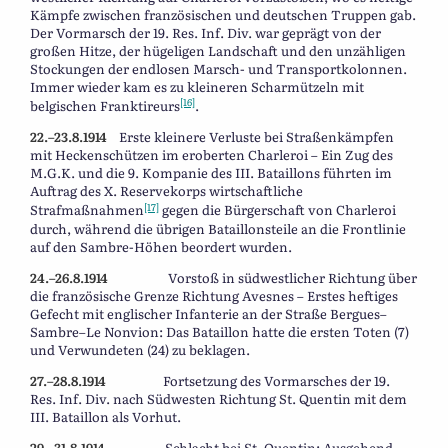
Kämpfe zwischen französischen und deutschen Truppen gab.
Der Vormarsch der 19. Res. Inf. Div. war geprägt von der
großen Hitze, der hügeligen Landschaft und den unzähligen
Stockungen der endlosen Marsch- und Transportkolonnen.
Immer wieder kam es zu kleineren Scharmützeln mit
[16]
belgischen Franktireurs
.
22.–23.8.1914
Erste kleinere Verluste bei Straßenkämpfen
mit Heckenschützen im eroberten Charleroi – Ein Zug des
M.G.K. und die 9. Kompanie des III. Bataillons führten im
Auftrag des X. Reservekorps wirtschaftliche
[17]
Strafmaßnahmen
gegen die Bürgerschaft von Charleroi
durch, während die übrigen Bataillonsteile an die Frontlinie
auf den Sambre-Höhen beordert wurden.
24.–26.8.1914
Vorstoß in südwestlicher Richtung über
die französische Grenze Richtung Avesnes – Erstes heftiges
Gefecht mit englischer Infanterie an der Straße Bergues–
Sambre–Le Nonvion: Das Bataillon hatte die ersten Toten (7)
und Verwundeten (24) zu beklagen.
27.–28.8.1914
Fortsetzung des Vormarsches der 19.
Res. Inf. Div. nach Südwesten Richtung St. Quentin mit dem
III. Bataillon als Vorhut.
29.–31.8.1914
Schlacht bei St. Quentin: Ausgehend