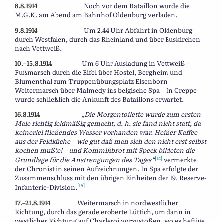
8.8.1914
Noch vor dem Bataillon wurde die
M.G.K. am Abend am Bahnhof Oldenburg verladen.
9.8.1914
Um 2.44 Uhr Abfahrt in Oldenburg
durch Westfalen, durch das Rheinland und über Euskirchen
nach Vettweiß.
10.–15.8.1914
Um 6 Uhr Ausladung in Vettweiß –
Fußmarsch durch die Eifel über Hostel, Bergheim und
Blumenthal zum Truppenübungsplatz Elsenborn –
Weitermarsch über Malmedy ins belgische Spa – In Creppe
wurde schließlich die Ankunft des Bataillons erwartet.
16.8.1914
„Die Morgentoilette wurde zum ersten
Male richtig feldmäßig gemacht, d. h. sie fand nicht statt, da
keinerlei fließendes Wasser vorhanden war. Heißer Kaffee
aus der Feldküche – wie gut daß man sich den nicht erst selbst
kochen mußte! – und Kommißbrot mit Speck bildeten die
[14]
Grundlage für die Anstrengungen des Tages“
vermerkte
der Chronist in seinen Aufzeichnungen. In Spa erfolgte der
Zusammenschluss mit den übrigen Einheiten der 19. Reserve-
[15]
Infanterie-Division.
17.–21.8.1914
Weitermarsch in nordwestlicher
Richtung, durch das gerade eroberte Lüttich, um dann in
westlicher Richtung auf Charleroi vorzustoßen, wo es heftige