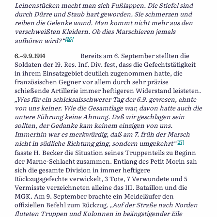
Leinenstücken macht man sich Fußlappen. Die Stiefel sind
durch Dürre und Staub hart geworden. Sie schmerzen und
reiben die Gelenke wund. Man kommt nicht mehr aus den
verschweißten Kleidern. Ob dies Marschieren jemals
[26]
aufhören wird?“
6.–9.9.1914
Bereits am 6. September stellten die
Soldaten der 19. Res. Inf. Div. fest, dass die Gefechtstätigkeit
in ihrem Einsatzgebiet deutlich zugenommen hatte, die
französischen Gegner vor allem durch sehr präzise
schießende Artillerie immer heftigeren Widerstand leisteten.
„Was für ein schicksalsschwerer Tag der 6.9. gewesen, ahnte
von uns keiner. Wie die Gesamtlage war, davon hatte auch die
untere Führung keine Ahnung. Daß wir geschlagen sein
sollten, der Gedanke kam keinem einzigen von uns.
Immerhin war es merkwürdig, daß am 7. früh der Marsch
[27]
nicht in südliche Richtung ging, sondern umgekehrt“
fasste H. Becker die Situation seines Truppenteils zu Beginn
der Marne-Schlacht zusammen. Entlang des Petit Morin sah
sich die gesamte Division in immer heftigere
Rückzugsgefechte verwickelt, 3 Tote, 7 Verwundete und 5
Vermisste verzeichneten alleine das III. Bataillon und die
MGK. Am 9. September brachte ein Meldeläufer den
offiziellen Befehl zum Rückzug. „
Auf der Straße nach Norden
fluteten Truppen und Kolonnen in beängstigender Eile