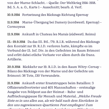
von der Marne-Schlacht. – Quelle: Der Weltkrieg 1914–1918.
Bd. 5. A. a. O., Karte 1 – Ausschnitt; bearb. d. Verf.
10.9.1914
Fortsetzung des Rückzugs Richtung Epernay
11.9.1914
Marne-Übergang bei Damery (nordwestl. Epernay) –
Cormoyeux
12.9.1914
Ankunft in Chateau les Marais (südwestl. Reims)
13.–19.9.1914
Da das III. Btl. /79. R.I.R. während des Rückzugs
den Kontakt zur 19. R.I.D. verloren hatte, kämpfte es im
Verbund der 13. Inf. Div. in den Gefechten im Raum Brimont
und erlitt dabei etliche Verluste vor allem durch die franz.
Artillerie.
20.9.1914
Rückkehr zur 19. R.I.D. in den Raum Witry–Cernay –
Bilanz des Rückzugs von der Marne und der Gefechte um
Brimont: 36 Tote, 130 Verwundete.
21.9.1914
Ankunft erster Ersatztruppen beim Bataillon: 3
Offiziersstellvertreter und 405 Mannschaften – erstmalige
Ausgabe von Feldpost aus der Heimat – Ruhe- und
Auffrischungspause für Mensch und Material.
„Welche Freude
löste es in uns allen aus, als wir bald nach dem Einrücken in
den uns zugewiesenen Quartieren Post empfingen! Zum