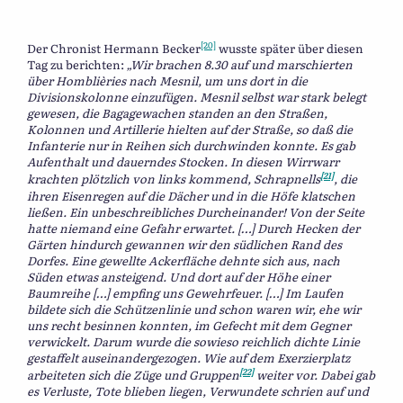
[20]
Der Chronist Hermann Becker
wusste später über diesen
Tag zu berichten:
„Wir brachen 8.30 auf und marschierten
über Homblièries nach Mesnil, um uns dort in die
Divisionskolonne einzufügen. Mesnil selbst war stark belegt
gewesen, die Bagagewachen standen an den Straßen,
Kolonnen und Artillerie hielten auf der Straße, so daß die
Infanterie nur in Reihen sich durchwinden konnte. Es gab
Aufenthalt und dauerndes Stocken. In diesen Wirrwarr
[21]
krachten plötzlich von links kommend, Schrapnells
, die
ihren Eisenregen auf die Dächer und in die Höfe klatschen
ließen. Ein unbeschreibliches Durcheinander! Von der Seite
hatte niemand eine Gefahr erwartet. […] Durch Hecken der
Gärten hindurch gewannen wir den südlichen Rand des
Dorfes. Eine gewellte Ackerfläche dehnte sich aus, nach
Süden etwas ansteigend. Und dort auf der Höhe einer
Baumreihe […] empfing uns Gewehrfeuer. […] Im Laufen
bildete sich die Schützenlinie und schon waren wir, ehe wir
uns recht besinnen konnten, im Gefecht mit dem Gegner
verwickelt. Darum wurde die sowieso reichlich dichte Linie
gestaffelt auseinandergezogen. Wie auf dem Exerzierplatz
[22]
arbeiteten sich die Züge und Gruppen
weiter vor. Dabei gab
es Verluste, Tote blieben liegen, Verwundete schrien auf und