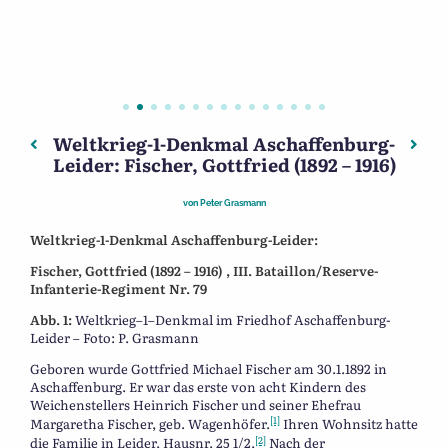
Weltkrieg-1-Denkmal Aschaffenburg-
Beitragsnavigation
Vorheriger: Das Mergenbaum-Blatt – Die Stadtteilzeitun
Näch
Leider: Fischer, Gottfried (1892 – 1916)
von
Peter Grasmann
Weltkrieg-1-Denkmal Aschaffenburg-Leider:
Fischer, Gottfried
(1892 – 1916) ,
III. Bataillon/Reserve-
Infanterie-Regiment Nr. 79
Abb. 1:
Weltkrieg–1–Denkmal im Friedhof Aschaffenburg-
Leider – Foto: P. Grasmann
Geboren wurde Gottfried Michael Fischer am 30.1.1892 in
Aschaffenburg. Er war das erste von acht Kindern des
Weichenstellers Heinrich Fischer und seiner Ehefrau
[1]
Margaretha Fischer, geb. Wagenhöfer.
Ihren Wohnsitz hatte
[2]
die Familie in Leider, Hausnr. 25 1/2.
Nach der