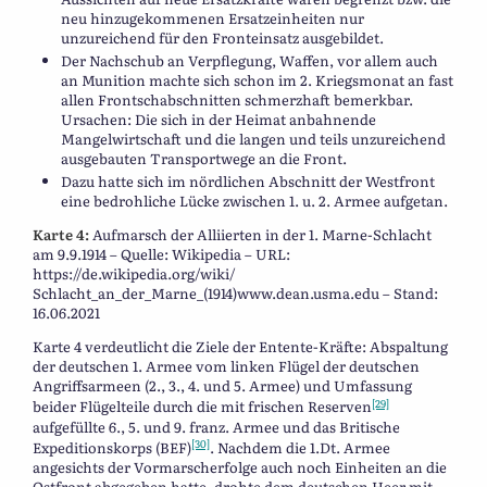
neu hinzugekommenen Ersatzeinheiten nur
unzureichend für den Fronteinsatz ausgebildet.
Der Nachschub an Verpflegung, Waffen, vor allem auch
an Munition machte sich schon im 2. Kriegsmonat an fast
allen Frontschabschnitten schmerzhaft bemerkbar.
Ursachen: Die sich in der Heimat anbahnende
Mangelwirtschaft und die langen und teils unzureichend
ausgebauten Transportwege an die Front.
Dazu hatte sich im nördlichen Abschnitt der Westfront
eine bedrohliche Lücke zwischen 1. u. 2. Armee aufgetan.
Karte 4:
Aufmarsch der Alliierten in der 1. Marne-Schlacht
am 9.9.1914 – Quelle: Wikipedia – URL:
https://de.wikipedia.org/wiki/
Schlacht_an_der_Marne_(1914)www.dean.usma.edu – Stand:
16.06.2021
Karte 4 verdeutlicht die Ziele der Entente-Kräfte: Abspaltung
der deutschen 1. Armee vom linken Flügel der deutschen
Angriffsarmeen (2., 3., 4. und 5. Armee) und Umfassung
[29]
beider Flügelteile durch die mit frischen Reserven
aufgefüllte 6., 5. und 9. franz. Armee und das Britische
[30]
Expeditionskorps (BEF)
. Nachdem die 1.Dt. Armee
angesichts der Vormarscherfolge auch noch Einheiten an die
Ostfront abgegeben hatte, drohte dem deutschen Heer mit