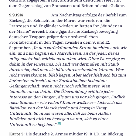
dem Gegenschlag von Franzosen und Briten höchste Gefahr.
9.9.1914
Am Nachmittag erfolgte der Befehl zum
Rückzug, die Schlacht an der Marne war verloren, die
Franzosen und Engländer wiederum hatten ihr „Wunder an
der Marne“ erreicht. Eine gigantische Rückzugsbewegung
deutscher Truppen prägte den nordwestlichen
Frontabschnitt in den Tagen zwischen dem 9. und 12.
September.
„In den zurückflutenden Strom tauchten auch wir
ein, und nun begann ein Marschieren, an das jeder, der es
mitgemacht hat, zeitlebens denken wird. Ohne Pause ging es
dahin in der Finsternis. Die Luft war dermaßen mit Staub
durchsetzt, daß man sie hätte durchschneiden können. Wer
nicht weiterkonnte, blieb liegen. Aber jeder hielt sich bis zum
äußersten aufrecht, denn Zurückbleiben bedeutete
Gefangenschaft, wenn nicht noch schlimmeres. Man
taumelte nur so dahin. Die Übermüdung ertötete jedes
Interesse an den Dingen, die um uns vor sich gingen. Endlich,
nach Stunden – wie vielen? Keiner wußte es – löste sich das
Bataillon von der Marschstraße und bezog in Vinay
Unterkunft. So müde waren alle, daß sie beim Halten
hinfielen und nicht zu bewegen waren, sich zu einer
[31]
Unterkunft zu begeben.“
Karte 5:
Die deutsche 2. Armee mit der 19. R.I.D. im Rückzug