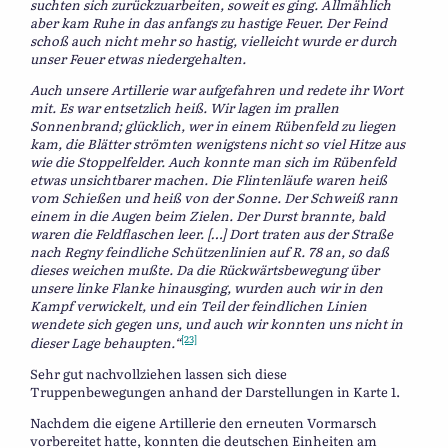
suchten sich zurückzuarbeiten, soweit es ging. Allmählich
aber kam Ruhe in das anfangs zu hastige Feuer. Der Feind
schoß auch nicht mehr so hastig, vielleicht wurde er durch
unser Feuer etwas niedergehalten.
Auch unsere Artillerie war aufgefahren und redete ihr Wort
mit. Es war entsetzlich heiß. Wir lagen im prallen
Sonnenbrand; glücklich, wer in einem Rübenfeld zu liegen
kam, die Blätter strömten wenigstens nicht so viel Hitze aus
wie die Stoppelfelder. Auch konnte man sich im Rübenfeld
etwas unsichtbarer machen. Die Flintenläufe waren heiß
vom Schießen und heiß von der Sonne. Der Schweiß rann
einem in die Augen beim Zielen. Der Durst brannte, bald
waren die Feldflaschen leer. […] Dort traten aus der Straße
nach Regny feindliche Schützenlinien auf R. 78 an, so daß
dieses weichen mußte. Da die Rückwärtsbewegung über
unsere linke Flanke hinausging, wurden auch wir in den
Kampf verwickelt, und ein Teil der feindlichen Linien
wendete sich gegen uns, und auch wir konnten uns nicht in
[23]
dieser Lage behaupten.“
Sehr gut nachvollziehen lassen sich diese
Truppenbewegungen anhand der Darstellungen in Karte 1.
Nachdem die eigene Artillerie den erneuten Vormarsch
vorbereitet hatte, konnten die deutschen Einheiten am