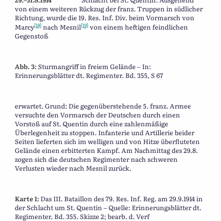
von einem weiteren Rückzug der franz. Truppen in südlicher
Richtung, wurde die 19. Res. Inf. Div. beim Vormarsch von
[18]
[19]
Marcy
nach Mesnil
von einem heftigen feindlichen
Gegenstoß
Abb. 3:
Sturmangriff in freiem Gelände – In:
Erinnerungsblätter dt. Regimenter. Bd. 355, S 67
erwartet. Grund: Die gegenüberstehende 5. franz. Armee
versuchte den Vormarsch der Deutschen durch einen
Vorstoß auf St. Quentin durch eine zahlenmäßige
Überlegenheit zu stoppen. Infanterie und Artillerie beider
Seiten lieferten sich im welligen und von Hitze überfluteten
Gelände einen erbitterten Kampf. Am Nachmittag des 29.8.
zogen sich die deutschen Regimenter nach schweren
Verlusten wieder nach Mesnil zurück.
Karte 1:
Das III. Bataillon des 79. Res. Inf. Reg. am 29.9.1914 in
der Schlacht um St. Quentin – Quelle: Erinnerungsblätter dt.
Regimenter. Bd. 355. Skizze 2; bearb. d. Verf