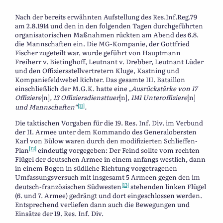
Nach der bereits erwähnten Aufstellung des Res.Inf.Reg.79
am 2.8.1914 und den in den folgenden Tagen durchgeführten
organisatorischen Maßnahmen rückten am Abend des 6.8.
die Mannschaften ein. Die MG-Kompanie, der Gottfried
Fischer zugeteilt war, wurde geführt von Hauptmann
Freiherr v. Bietinghoff, Leutnant v. Drebber, Leutnant Lüder
und den Offiziersstellvertretern Kluge, Kastning und
Kompaniefeldwebel Richter. Das gesamte III. Bataillon
einschließlich der M.G.K. hatte eine
„Ausrückstärke von 17
Offiziere
[n]
, 13 Offiziersdiensttuer
[n]
, 1141 Unteroffiziere
[n]
[11]
und Mannschaften“
.
Die taktischen Vorgaben für die 19. Res. Inf. Div. im Verbund
der II. Armee unter dem Kommando des Generalobersten
Karl von Bülow waren durch den modifizierten Schlieffen-
[12]
Plan
eindeutig vorgegeben: Der Feind sollte vom rechten
Flügel der deutschen Armee in einem anfangs westlich, dann
in einem Bogen in südliche Richtung vorgetragenen
Umfassungsversuch mit insgesamt 5 Armeen gegen den im
[13]
deutsch-französischen Südwesten
stehenden linken Flügel
(6. und 7. Armee) gedrängt und dort eingeschlossen werden.
Entsprechend verliefen dann auch die Bewegungen und
Einsätze der 19. Res. Inf. Div.