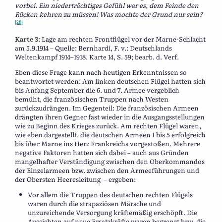
vorbei. Ein niederträchtiges Gefühl war es, dem Feinde den
Rücken kehren zu müssen! Was mochte der Grund nur sein?
[28]
Karte 3:
Lage am rechten Frontflügel vor der Marne-Schlacht
am 5.9.1914 – Quelle: Bernhardi, F. v.: Deutschlands
Weltenkampf 1914–1918. Karte 14, S. 59; bearb. d. Verf.
Eben diese Frage kann nach heutigen Erkenntnissen so
beantwortet werden: Am linken deutschen Flügel hatten sich
bis Anfang September die 6. und 7. Armee vergeblich
bemüht, die französischen Truppen nach Westen
zurückzudrängen. Im Gegenteil: Die französischen Armeen
drängten ihren Gegner fast wieder in die Ausgangsstellungen
wie zu Beginn des Krieges zurück. Am rechten Flügel waren,
wie eben dargestellt, die deutschen Armeen 1 bis 5 erfolgreich
bis über Marne ins Herz Frankreichs vorgestoßen. Mehrere
negative Faktoren hatten sich dabei – auch aus Gründen
mangelhafter Verständigung zwischen den Oberkommandos
der Einzelarmeen bzw. zwischen den Armeeführungen und
der Obersten Heeresleitung – ergeben:
Vor allem die Truppen des deutschen rechten Flügels
waren durch die strapaziösen Märsche und
unzureichende Versorgung kräftemäßig erschöpft. Die
Aussichten auf neue Ersatzkräfte waren begrenzt bzw. die