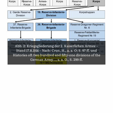
Abb. 2: Kriegsgliederung der 2. Kaiserlichen Armee –
Stand 17.8.1914 – Nach: Cron, H., a. a. O; S. 97 ff. und
Histories oft two hundred and fifty-one divisions of the
German Army..., a. a. O., S. 299 ff.