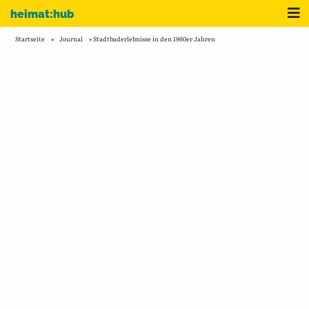
Zum Inhalt
Me
heimat:hub
Startseite
»
Journal
»
Stadtbaderlebnisse in den 1960er Jahren