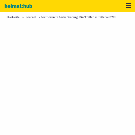
Zum Inhalt
Me
heimat:hub
Startseite
»
Journal
»
Beethoven in Aschaffenburg. Ein Treffen mit Sterkel 1791