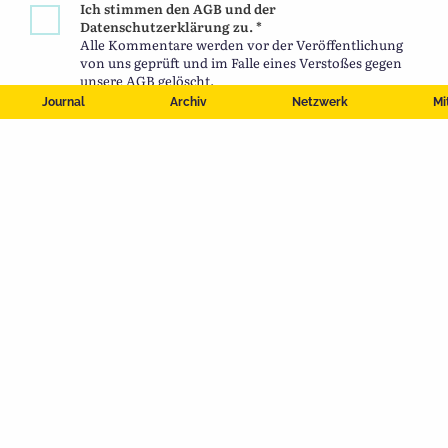
Ich stimmen den AGB und der
Datenschutzerklärung zu. *
Alle Kommentare werden vor der Veröffentlichung
von uns geprüft und im Falle eines Verstoßes gegen
unsere AGB gelöscht.
Journal
Archiv
Netzwerk
Mi
Impressum
Datenschutzerklärung
Nutzungsbedingungen
Kontakt