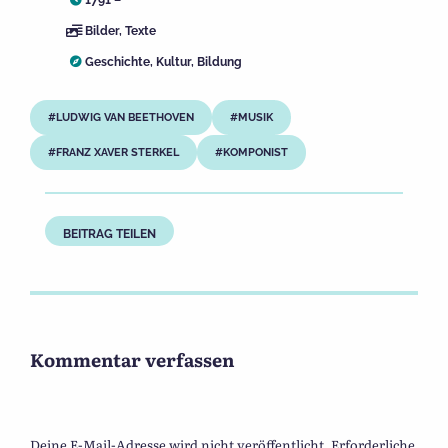
1791 – *
Bilder
,
Texte
Geschichte
,
Kultur
,
Bildung
LUDWIG VAN BEETHOVEN
MUSIK
FRANZ XAVER STERKEL
KOMPONIST
BEITRAG TEILEN
Kommentar verfassen
Deine E-Mail-Adresse wird nicht veröffentlicht.
Erforderliche