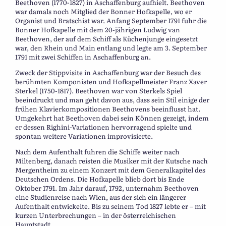
Beethoven (1770-1827) in Aschaffenburg aufhielt. Beethoven
war damals noch Mitglied der Bonner Hofkapelle, wo er
Organist und Bratschist war. Anfang September 1791 fuhr die
Bonner Hofkapelle mit dem 20-jährigen Ludwig van
Beethoven, der auf dem Schiff als Küchenjunge eingesetzt
war, den Rhein und Main entlang und legte am 3. September
1791 mit zwei Schiffen in Aschaffenburg an.
Zweck der Stippvisite in Aschaffenburg war der Besuch des
berühmten Komponisten und Hofkapellmeister Franz Xaver
Sterkel (1750-1817). Beethoven war von Sterkels Spiel
beeindruckt und man geht davon aus, dass sein Stil einige der
frühen Klavierkompositionen Beethovens beeinflusst hat.
Umgekehrt hat Beethoven dabei sein Können gezeigt, indem
er dessen Righini-Variationen hervorragend spielte und
spontan weitere Variationen improvisierte.
Nach dem Aufenthalt fuhren die Schiffe weiter nach
Miltenberg, danach reisten die Musiker mit der Kutsche nach
Mergentheim zu einem Konzert mit dem Generalkapitel des
Deutschen Ordens. Die Hofkapelle blieb dort bis Ende
Oktober 1791. Im Jahr darauf, 1792, unternahm Beethoven
eine Studienreise nach Wien, aus der sich ein längerer
Aufenthalt entwickelte. Bis zu seinem Tod 1827 lebte er – mit
kurzen Unterbrechungen – in der österreichischen
Hauptstadt.