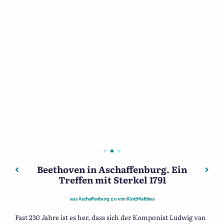
Beethoven in Aschaffenburg. Ein
Beitragsnavigation
Vorheriger: Dr. Wilhelm Matt (1904-1933)
Nächs
Treffen mit Sterkel 1791
aus
Aschaffenburg 2.0
von
KlotzMatthias
Fast 230 Jahre ist es her, dass sich der Komponist Ludwig van