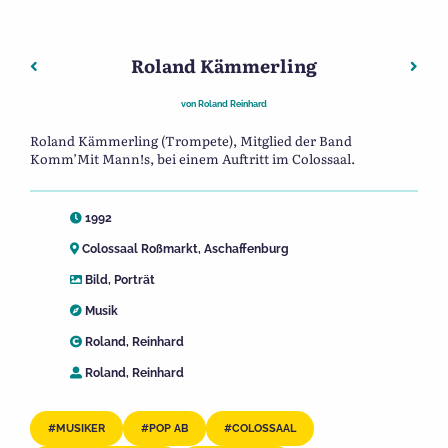
Roland Kämmerling
Beitragsnavigation
Vorheriger: Franco Latragna
Näch
von
Roland Reinhard
Roland Kämmerling (Trompete), Mitglied der Band
Komm’Mit Mann!s, bei einem Auftritt im Colossaal.
1992
Colossaal Roßmarkt, Aschaffenburg
Bild
,
Porträt
Musik
Roland, Reinhard
Roland, Reinhard
MUSIKER
POP AB
COLOSSAAL