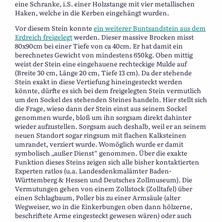
eine Schranke, i.S. einer Holzstange mit vier metallischen
Haken, welche in die Kerben eingehängt wurden.
Vor diesem Stein konnte
ein weiterer Buntsandstein aus dem
Erdreich freigelegt
werden. Dieser massive Brocken misst
80x90cm bei einer Tiefe von ca 40cm. Er hat damit ein
berechnetes Gewicht von mindestens 650kg. Oben mittig
weist der Stein eine eingehauene rechteckige Mulde auf
(Breite 30 cm, Länge 20 cm, Tiefe 13 cm). Da der stehende
Stein exakt in diese Vertiefung hineingesteckt werden
könnte, dürfte es sich bei dem freigelegten Stein vermutlich
um den Sockel des stehenden Steines handeln. Hier stellt sich
die Frage, wieso dann der Stein einst aus seinem Sockel
genommen wurde, bloß um ihn sorgsam direkt dahinter
wieder aufzustellen. Sorgsam auch deshalb, weil er an seinem
neuen Standort sogar ringsum mit flachen Kalksteinen
umrandet, verziert wurde. Womöglich wurde er damit
symbolisch „außer Dienst“ genommen. Über die exakte
Funktion dieses Steins zeigen sich alle bisher kontaktierten
Experten ratlos (u.a. Landesdenkmalämter Baden-
Württemberg & Hessen und Deutsches Zollmuseum). Die
Vermutungen gehen von einem Zollstock (Zolltafel) über
einen Schlagbaum, Poller bis zu einer Armsäule (alter
Wegweiser, wo in die Einkerbungen oben dann hölzerne,
beschriftete Arme eingesteckt gewesen wären) oder auch