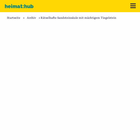
Zum Inhalt
Me
heimat:hub
Startseite
»
Archiv
»
Rätselhafte Sandsteinsäule mit mächtigem Tiegelstein