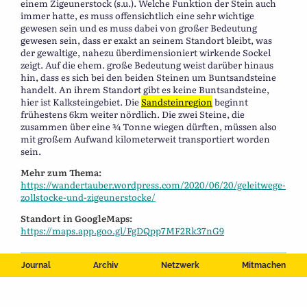
einem Zigeunerstock (s.u.). Welche Funktion der Stein auch
immer hatte, es muss offensichtlich eine sehr wichtige
gewesen sein und es muss dabei von großer Bedeutung
gewesen sein, dass er exakt an seinem Standort bleibt, was
der gewaltige, nahezu überdimensioniert wirkende Sockel
zeigt. Auf die ehem. große Bedeutung weist darüber hinaus
hin, dass es sich bei den beiden Steinen um Buntsandsteine
handelt. An ihrem Standort gibt es keine Buntsandsteine,
hier ist Kalksteingebiet. Die
Sandsteinregion
beginnt
frühestens 6km weiter nördlich. Die zwei Steine, die
zusammen über eine ¾ Tonne wiegen dürften, müssen also
mit großem Aufwand kilometerweit transportiert worden
sein.
Mehr zum Thema:
https://wandertauber.wordpress.com/2020/06/20/geleitwege-
zollstocke-und-zigeunerstocke/
Standort in GoogleMaps:
https://maps.app.goo.gl/FgDQpp7MF2Rk37nG9
Journal
Archiv
Netzwerk
Mitmachen
01.01.1500 – 31.12.1803
Großrinderfeld MQP6+MJ