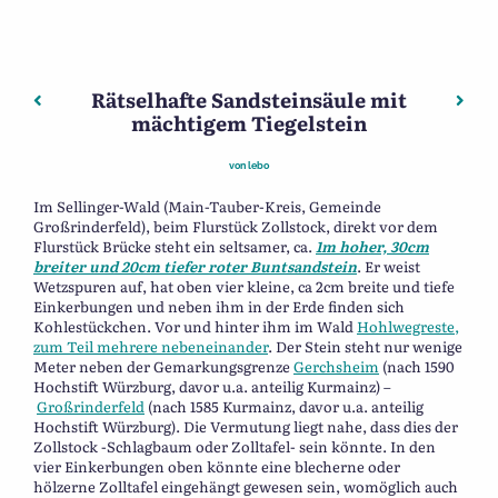
Rätselhafte Sandsteinsäule mit
Beitragsnavigation
Vorheriger: Bischofsheim (J.H. Zürner, 1792, Ausschnitt)
Näch
mächtigem Tiegelstein
von
lebo
Im Sellinger-Wald (Main-Tauber-Kreis, Gemeinde
Großrinderfeld), beim Flurstück Zollstock, direkt vor dem
Flurstück Brücke steht ein seltsamer, ca.
1m hoher, 30cm
breiter und 20cm tiefer roter Buntsandstein
. Er weist
Wetzspuren auf, hat oben vier kleine, ca 2cm breite und tiefe
Einkerbungen und neben ihm in der Erde finden sich
Kohlestückchen. Vor und hinter ihm im Wald
Hohlwegreste,
zum Teil mehrere nebeneinander
. Der Stein steht nur wenige
Meter neben der Gemarkungsgrenze
Gerchsheim
(nach 1590
Hochstift Würzburg, davor u.a. anteilig Kurmainz) –
Großrinderfeld
(nach 1585 Kurmainz, davor u.a. anteilig
Hochstift Würzburg). Die Vermutung liegt nahe, dass dies der
Zollstock -Schlagbaum oder Zolltafel- sein könnte. In den
vier Einkerbungen oben könnte eine blecherne oder
hölzerne Zolltafel eingehängt gewesen sein, womöglich auch