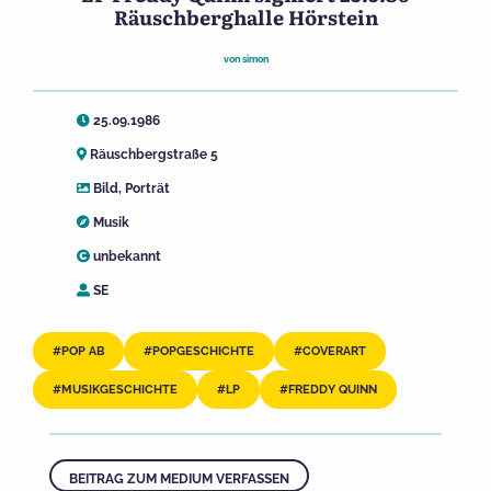
Räuschberghalle Hörstein
von
simon
25.09.1986
Räuschbergstraße 5
Bild
,
Porträt
Musik
unbekannt
SE
POP AB
POPGESCHICHTE
COVERART
MUSIKGESCHICHTE
LP
FREDDY QUINN
BEITRAG ZUM MEDIUM VERFASSEN