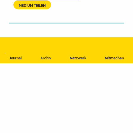
MEDIUM TEILEN
Impressum
Journal
Archiv
Netzwerk
Mitmachen
Datenschutzerklärung
Nutzungsbedingungen
Kontakt