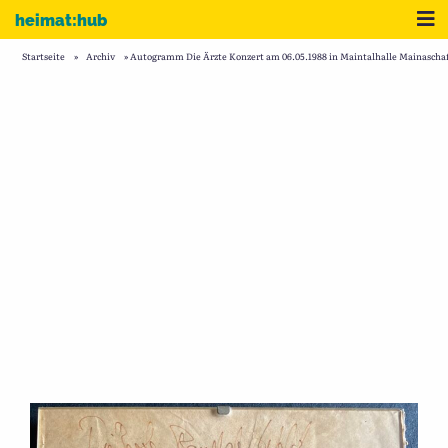
Zum Inhalt
Me
heimat:hub
Startseite
»
Archiv
»
Autogramm Die Ärzte Konzert am 06.05.1988 in Maintalhalle Mainaschaf