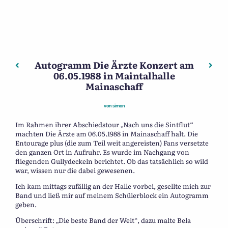
Autogramm Die Ärzte Konzert am
Beitragsnavigation
Vorheriger: LP Freddy Quinn signiert 25.9.86 Räuschberg
Nächs
06.05.1988 in Maintalhalle
Mainaschaff
von
simon
Im Rahmen ihrer Abschiedstour „Nach uns die Sintflut“
machten Die Ärzte am 06.05.1988 in Mainaschaff halt. Die
Entourage plus (die zum Teil weit angereisten) Fans versetzte
den ganzen Ort in Aufruhr. Es wurde im Nachgang von
fliegenden Gullydeckeln berichtet. Ob das tatsächlich so wild
war, wissen nur die dabei gewesenen.
Ich kam mittags zufällig an der Halle vorbei, gesellte mich zur
Band und ließ mir auf meinem Schülerblock ein Autogramm
geben.
Überschrift: „Die beste Band der Welt“, dazu malte Bela