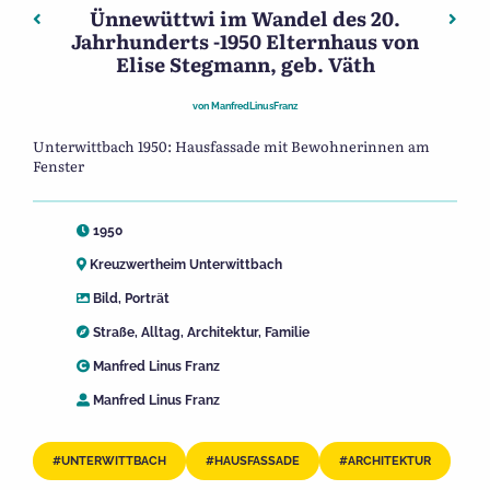
Ünnewüttwi im Wandel des 20.
Beitragsnavigation
Vorheriger: Ünnewüttwi im Wandel des 20. Jahrhundert
Näch
Jahrhunderts -1950 Elternhaus von
Elise Stegmann, geb. Väth
von
ManfredLinusFranz
Unterwittbach 1950: Hausfassade mit Bewohnerinnen am
Fenster
1950
Kreuzwertheim Unterwittbach
Bild
,
Porträt
Straße
,
Alltag
,
Architektur
,
Familie
Manfred Linus Franz
Manfred Linus Franz
UNTERWITTBACH
HAUSFASSADE
ARCHITEKTUR