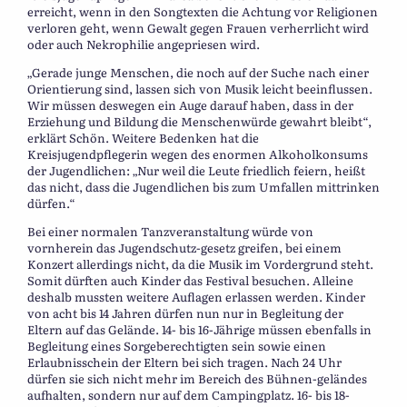
erreicht, wenn in den Songtexten die Achtung vor Religionen
verloren geht, wenn Gewalt gegen Frauen verherrlicht wird
oder auch Nekrophilie angepriesen wird.
„Gerade junge Menschen, die noch auf der Suche nach einer
Orientierung sind, lassen sich von Musik leicht beeinflussen.
Wir müssen deswegen ein Auge darauf haben, dass in der
Erziehung und Bildung die Menschenwürde gewahrt bleibt“,
erklärt Schön. Weitere Bedenken hat die
Kreisjugendpflegerin wegen des enormen Alkoholkonsums
der Jugendlichen: „Nur weil die Leute friedlich feiern, heißt
das nicht, dass die Jugendlichen bis zum Umfallen mittrinken
dürfen.“
Bei einer normalen Tanzveranstaltung würde von
vornherein das Jugendschutz-gesetz greifen, bei einem
Konzert allerdings nicht, da die Musik im Vordergrund steht.
Somit dürften auch Kinder das Festival besuchen. Alleine
deshalb mussten weitere Auflagen erlassen werden. Kinder
von acht bis 14 Jahren dürfen nun nur in Begleitung der
Eltern auf das Gelände. 14- bis 16-Jährige müssen ebenfalls in
Begleitung eines Sorgeberechtigten sein sowie einen
Erlaubnisschein der Eltern bei sich tragen. Nach 24 Uhr
dürfen sie sich nicht mehr im Bereich des Bühnen-geländes
aufhalten, sondern nur auf dem Campingplatz. 16- bis 18-