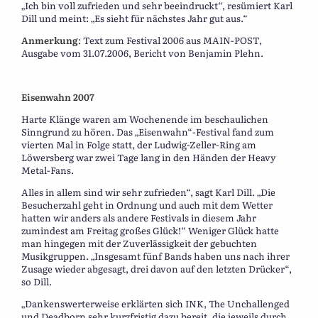
„Ich bin voll zufrieden und sehr beeindruckt“, resümiert Karl
Dill und meint: „Es sieht für nächstes Jahr gut aus.“
Anmerkung
: Text zum Festival 2006 aus MAIN-POST,
Ausgabe vom 31.07.2006, Bericht von Benjamin Plehn.
Eisenwahn 2007
Harte Klänge waren am Wochenende im beschaulichen
Sinngrund zu hören. Das „Eisenwahn“-Festival fand zum
vierten Mal in Folge statt, der Ludwig-Zeller-Ring am
Löwersberg war zwei Tage lang in den Händen der Heavy
Metal-Fans.
Alles in allem sind wir sehr zufrieden“, sagt Karl Dill. „Die
Besucherzahl geht in Ordnung und auch mit dem Wetter
hatten wir anders als andere Festivals in diesem Jahr
zumindest am Freitag großes Glück!“ Weniger Glück hatte
man hingegen mit der Zuverlässigkeit der gebuchten
Musikgruppen. „Insgesamt fünf Bands haben uns nach ihrer
Zusage wieder abgesagt, drei davon auf den letzten Drücker“,
so Dill.
„Dankenswerterweise erklärten sich INK, The Unchallenged
und Deadborn sehr kurzfristig dazu bereit, die jeweils durch