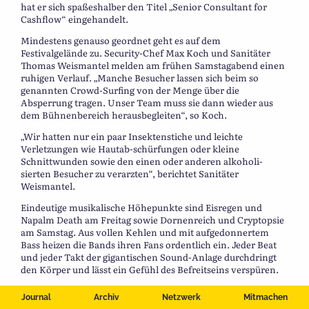
hat er sich spaßeshalber den Titel „Senior Consultant for
Cashflow“ eingehandelt.
Mindestens genauso geordnet geht es auf dem
Festivalgelände zu. Security-Chef Max Koch und Sanitäter
Thomas Weismantel melden am frühen Samstagabend einen
ruhigen Verlauf. „Manche Besucher lassen sich beim so
genannten Crowd-Surfing von der Menge über die
Absperrung tragen. Unser Team muss sie dann wieder aus
dem Bühnenbereich herausbegleiten“, so Koch.
„Wir hatten nur ein paar Insektenstiche und leichte
Verletzungen wie Hautab-schürfungen oder kleine
Schnittwunden sowie den einen oder anderen alkoholi-
sierten Besucher zu verarzten“, berichtet Sanitäter
Weismantel.
Eindeutige musikalische Höhepunkte sind Eisregen und
Napalm Death am Freitag sowie Dornenreich und Cryptopsie
am Samstag. Aus vollen Kehlen und mit aufgedonnertem
Bass heizen die Bands ihren Fans ordentlich ein. Jeder Beat
und jeder Takt der gigantischen Sound-Anlage durchdringt
den Körper und lässt ein Gefühl des Befreitseins verspüren.
Scheinbar nicht mehr zu bändigen ist das Publikum, als
Journal
Archiv
Netzwerk
Mitmachen
Eisregen die ersten Takte zu dem Lied „Elektrohexe durch die