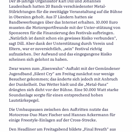
Der 18-jährige Organisator Karl Dill und Johannes
Laudenbach hatten 20 Bands verschiedenster Metal-
Stilrichtungen für die zweitägige Veranstaltung auf die Bühne
in Obersinn geholt. Aus 17 Ländern hatten sie
Bandbewerbungen über das Internet erhalten. 10.000 Euro
mussten die Motorsportfreunde mit der Unter-stützung von
Sponsoren für die Finanzierung des Festivals aufbringen.
„Natürlich ist damit schon ein gewisses Risiko verbunden“,
sagt Dill. Aber dank der Unterstützung durch Verein und
Eltern, war er zuversichtlich, „sein“ Festival richtig
aufzuziehen. Der Aufwand und das eingegangene Risiko
scheinen sich gelohnt zu haben.
Zwar waren zum „Eisenwahn“-Auftakt mit der Gemündener
Jugendband „Silent Cry“ am Freitag zunächst nur wenige
Besucher gekommen; das änderte sich jedoch mit Anbruch
der Dunkelheit. Das Wetter hielt und die „Metal-Fans“
drängten sich dicht vor der Bühne. Eine 50.000 Watt starke
Soundanlage sorgte für einen entsprechend hohen
Lautstärkepegel.
Die Umbaupausen zwischen den Auftritten nutzte das
Motocross-Duo Marc Fischer und Hannes Ackermann für
einige Freestyle-Einlagen auf der Cross-Strecke.
Den Headliner am Freitagabend bildete „Final Breath“ aus