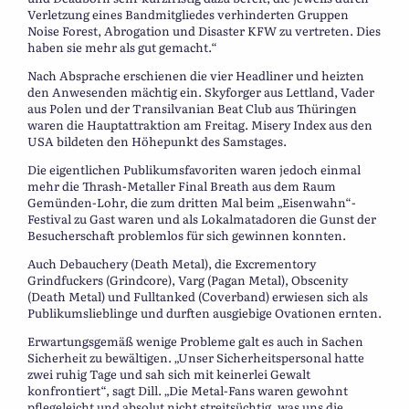
Verletzung eines Bandmitgliedes verhinderten Gruppen
Noise Forest, Abrogation und Disaster KFW zu vertreten. Dies
haben sie mehr als gut gemacht.“
Nach Absprache erschienen die vier Headliner und heizten
den Anwesenden mächtig ein. Skyforger aus Lettland, Vader
aus Polen und der Transilvanian Beat Club aus Thüringen
waren die Hauptattraktion am Freitag. Misery Index aus den
USA bildeten den Höhepunkt des Samstages.
Die eigentlichen Publikumsfavoriten waren jedoch einmal
mehr die Thrash-Metaller Final Breath aus dem Raum
Gemünden-Lohr, die zum dritten Mal beim „Eisenwahn“-
Festival zu Gast waren und als Lokalmatadoren die Gunst der
Besucherschaft problemlos für sich gewinnen konnten.
Auch Debauchery (Death Metal), die Excrementory
Grindfuckers (Grindcore), Varg (Pagan Metal), Obscenity
(Death Metal) und Fulltanked (Coverband) erwiesen sich als
Publikumslieblinge und durften ausgiebige Ovationen ernten.
Erwartungsgemäß wenige Probleme galt es auch in Sachen
Sicherheit zu bewältigen. „Unser Sicherheitspersonal hatte
zwei ruhig Tage und sah sich mit keinerlei Gewalt
konfrontiert“, sagt Dill. „Die Metal-Fans waren gewohnt
pflegeleicht und absolut nicht streitsüchtig, was uns die