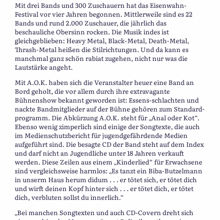
Mit drei Bands und 300 Zuschauern hat das Eisenwahn-
Festival vor vier Jahren begonnen. Mittlerweile sind es 22
Bands und rund 2.000 Zuschauer, die jährlich das
beschauliche Obersinn rocken. Die Musik indes ist
gleichgeblieben: Heavy Metal, Black-Metal, Death-Metal,
Thrash-Metal heißen die Stilrichtungen. Und da kann es
manchmal ganz schön rabiat zugehen, nicht nur was die
Lautstärke angeht.
Mit A.O.K. haben sich die Veranstalter heuer eine Band an
Bord geholt, die vor allem durch ihre extravagante
Bühnenshow bekannt geworden ist: Essens-schlachten und
nackte Bandmitglieder auf der Bühne gehören zum Standard-
programm. Die Abkürzung A.O.K. steht für „Anal oder Kot“.
Ebenso wenig zimperlich sind einige der Songtexte, die auch
im Medienschutzbericht für jugendgefährdende Medien
aufgeführt sind. Die besagte CD der Band steht auf dem Index
und darf nicht an Jugendliche unter 18 Jahren verkauft
werden. Diese Zeilen aus einem „Kinderlied“ für Erwachsene
sind vergleichsweise harmlos: „Es tanzt ein Biba-Butzelmann
in unserm Haus herum didum . . . er tötet sich, er tötet dich
und wirft deinen Kopf hinter sich . . . er tötet dich, er tötet
dich, verbluten sollst du innerlich.“
„Bei manchen Songtexten und auch CD-Covern dreht sich