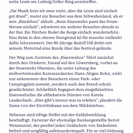
nette Leute am Ludwig-Zeller-Ring anzutreffen.
„Die Musik höre ich zwar nicht, aber die Leute sind einfach
gut drauf“, meint ein Besucher aus dem Schwabenland, als er
sein „Bändchen“ abholt. „Beim Eisenwahn passt das Drum-
Herum einfach“, schwärmt ein anderer Besucher abends in
der Bar. Ein Pärchen findet die Berge einfach wunderschön.
Eine Reise in den oberen Sinngrund ist für manche vielleicht
dafür lohnenswert: Der 60-jährige Rudolf Dill dreht mit
seinem Motorrad eine Runde über das Festival-gelände.
Der Weg zum Zentrum des „Eisenwahns“ führt zunächst
durch den Ortskern, hinauf auf den Löwersberg, vorbei an
der Feuerwehr Obersinn, die unter Leitung des
stellvertretenden Kommandanten Hans-Jürgen Bohn, nicht
nur ankommen-den Besuchern einen Park- oder
Campingplatz zuweist, sondern auch den Brand-schutz
gewährleistet. Schließlich begegnet dem eingefleischten
Eisenwahnfan die altbekannte Stimme von Karola
Laudenbach. „Hier gibt’s immer was zu erleben“, plaudert die
Dame von der Eintrittskasse aus dem Nähkästchen.
Nebenan sind eifrige Helfer mit der Geldabwicklung
beschäftigt. Darunter der ehemalige Bankangestellte Bernd
Weismantel, der penibel jeden Geldschein von Eselsohren
befreit und sorgfältig aufeinanderstapelt. Für so viel Ordnung