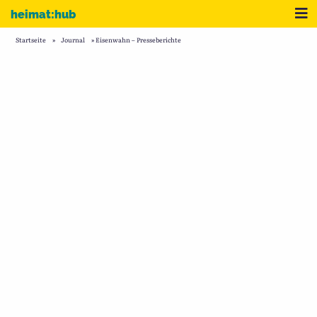
Zum Inhalt
Me
heimat:hub
Startseite
»
Journal
»
Eisenwahn – Presseberichte