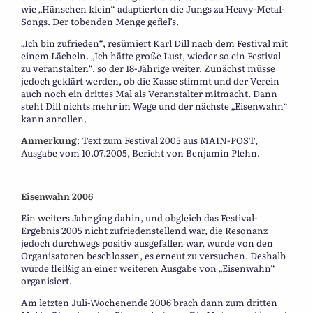
wie „Hänschen klein“ adaptierten die Jungs zu Heavy-Metal-
Songs. Der tobenden Menge gefiel’s.
„Ich bin zufrieden“, resümiert Karl Dill nach dem Festival mit
einem Lächeln. „Ich hätte große Lust, wieder so ein Festival
zu veranstalten“, so der 18-Jährige weiter. Zunächst müsse
jedoch geklärt werden, ob die Kasse stimmt und der Verein
auch noch ein drittes Mal als Veranstalter mitmacht. Dann
steht Dill nichts mehr im Wege und der nächste „Eisenwahn“
kann anrollen.
Anmerkung
: Text zum Festival 2005 aus MAIN-POST,
Ausgabe vom 10.07.2005, Bericht von Benjamin Plehn.
Eisenwahn 2006
Ein weiters Jahr ging dahin, und obgleich das Festival-
Ergebnis 2005 nicht zufriedenstellend war, die Resonanz
jedoch durchwegs positiv ausgefallen war, wurde von den
Organisatoren beschlossen, es erneut zu versuchen. Deshalb
wurde fleißig an einer weiteren Ausgabe von „Eisenwahn“
organisiert.
Am letzten Juli-Wochenende 2006 brach dann zum dritten