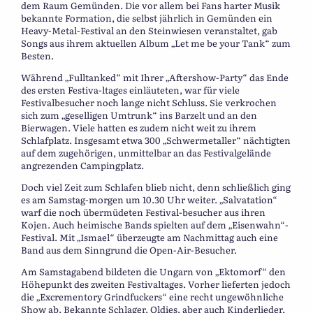
dem Raum Gemünden. Die vor allem bei Fans harter Musik
bekannte Formation, die selbst jährlich in Gemünden ein
Heavy-Metal-Festival an den Steinwiesen veranstaltet, gab
Songs aus ihrem aktuellen Album „Let me be your Tank“ zum
Besten.
Während „Fulltanked“ mit Ihrer „Aftershow-Party“ das Ende
des ersten Festiva-ltages einläuteten, war für viele
Festivalbesucher noch lange nicht Schluss. Sie verkrochen
sich zum „geselligen Umtrunk“ ins Barzelt und an den
Bierwagen. Viele hatten es zudem nicht weit zu ihrem
Schlafplatz. Insgesamt etwa 300 „Schwermetaller“ nächtigten
auf dem zugehörigen, unmittelbar an das Festivalgelände
angrezenden Campingplatz.
Doch viel Zeit zum Schlafen blieb nicht, denn schließlich ging
es am Samstag-morgen um 10.30 Uhr weiter. „Salvatation“
warf die noch übermüdeten Festival-besucher aus ihren
Kojen. Auch heimische Bands spielten auf dem „Eisenwahn“-
Festival. Mit „Ismael“ überzeugte am Nachmittag auch eine
Band aus dem Sinngrund die Open-Air-Besucher.
Am Samstagabend bildeten die Ungarn von „Ektomorf“ den
Höhepunkt des zweiten Festivaltages. Vorher lieferten jedoch
die „Excrementory Grindfuckers“ eine recht ungewöhnliche
Show ab. Bekannte Schlager, Oldies, aber auch Kinderlieder,