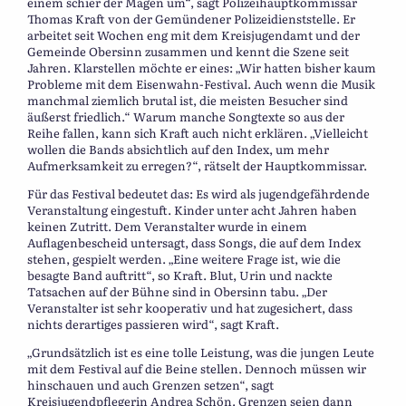
einem schier der Magen um“, sagt Polizeihauptkommissar
Thomas Kraft von der Gemündener Polizeidienststelle. Er
arbeitet seit Wochen eng mit dem Kreisjugendamt und der
Gemeinde Obersinn zusammen und kennt die Szene seit
Jahren. Klarstellen möchte er eines: „Wir hatten bisher kaum
Probleme mit dem Eisenwahn-Festival. Auch wenn die Musik
manchmal ziemlich brutal ist, die meisten Besucher sind
äußerst friedlich.“ Warum manche Songtexte so aus der
Reihe fallen, kann sich Kraft auch nicht erklären. „Vielleicht
wollen die Bands absichtlich auf den Index, um mehr
Aufmerksamkeit zu erregen?“, rätselt der Hauptkommissar.
Für das Festival bedeutet das: Es wird als jugendgefährdende
Veranstaltung eingestuft. Kinder unter acht Jahren haben
keinen Zutritt. Dem Veranstalter wurde in einem
Auflagenbescheid untersagt, dass Songs, die auf dem Index
stehen, gespielt werden. „Eine weitere Frage ist, wie die
besagte Band auftritt“, so Kraft. Blut, Urin und nackte
Tatsachen auf der Bühne sind in Obersinn tabu. „Der
Veranstalter ist sehr kooperativ und hat zugesichert, dass
nichts derartiges passieren wird“, sagt Kraft.
„Grundsätzlich ist es eine tolle Leistung, was die jungen Leute
mit dem Festival auf die Beine stellen. Dennoch müssen wir
hinschauen und auch Grenzen setzen“, sagt
Kreisjugendpflegerin Andrea Schön. Grenzen seien dann