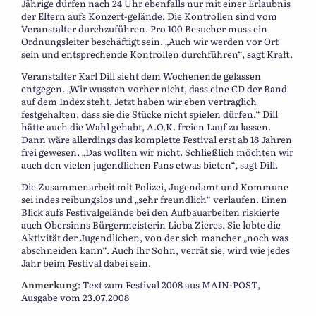
Jährige dürfen nach 24 Uhr ebenfalls nur mit einer Erlaubnis
der Eltern aufs Konzert-gelände. Die Kontrollen sind vom
Veranstalter durchzuführen. Pro 100 Besucher muss ein
Ordnungsleiter beschäftigt sein. „Auch wir werden vor Ort
sein und entsprechende Kontrollen durchführen“, sagt Kraft.
Veranstalter Karl Dill sieht dem Wochenende gelassen
entgegen. „Wir wussten vorher nicht, dass eine CD der Band
auf dem Index steht. Jetzt haben wir eben vertraglich
festgehalten, dass sie die Stücke nicht spielen dürfen.“ Dill
hätte auch die Wahl gehabt, A.O.K. freien Lauf zu lassen.
Dann wäre allerdings das komplette Festival erst ab 18 Jahren
frei gewesen. „Das wollten wir nicht. Schließlich möchten wir
auch den vielen jugendlichen Fans etwas bieten“, sagt Dill.
Die Zusammenarbeit mit Polizei, Jugendamt und Kommune
sei indes reibungslos und „sehr freundlich“ verlaufen. Einen
Blick aufs Festivalgelände bei den Aufbauarbeiten riskierte
auch Obersinns Bürgermeisterin Lioba Zieres. Sie lobte die
Aktivität der Jugendlichen, von der sich mancher „noch was
abschneiden kann“. Auch ihr Sohn, verrät sie, wird wie jedes
Jahr beim Festival dabei sein.
Anmerkung
: Text zum Festival 2008 aus MAIN-POST,
Ausgabe vom 23.07.2008