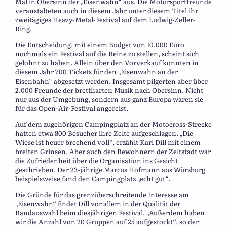
Mal in Obersinn der „Eisenwahn“ aus. Die Motorsportfreunde
veranstalteten auch in diesem Jahr unter diesem Titel ihr
zweitägiges Heavy-Metal-Festival auf dem Ludwig-Zeller-
Ring.
Die Entscheidung, mit einem Budget von 10.000 Euro
nochmals ein Festival auf die Beine zu stellen, scheint sich
gelohnt zu haben. Allein über den Vorverkauf konnten in
diesem Jahr 700 Tickets für den „Eisenwahn an der
Eisenbahn“ abgesetzt werden. Insgesamt pilgerten aber über
2.000 Freunde der brettharten Musik nach Obersinn. Nicht
nur aus der Umgebung, sondern aus ganz Europa waren sie
für das Open-Air-Festival angereist.
Auf dem zugehörigen Campingplatz an der Motocross-Strecke
hatten etwa 800 Besucher ihre Zelte aufgeschlagen. „Die
Wiese ist heuer brechend voll“, erzählt Karl Dill mit einem
breiten Grinsen. Aber auch den Bewohnern der Zeltstadt war
die Zufriedenheit über die Organisation ins Gesicht
geschrieben. Der 23-jährige Marcus Hofmann aus Würzburg
beispielsweise fand den Campingplatz „echt gut“.
Die Gründe für das grenzüberschreitende Interesse am
„Eisenwahn“ findet Dill vor allem in der Qualität der
Bandauswahl beim diesjährigen Festival. „Außerdem haben
wir die Anzahl von 20 Gruppen auf 25 aufgestockt“, so der