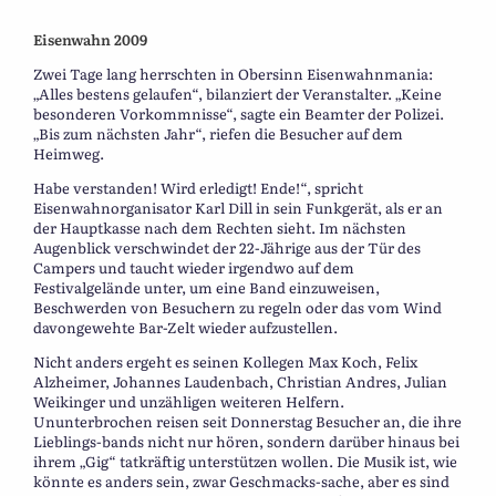
Eisenwahn 2009
Zwei Tage lang herrschten in Obersinn Eisenwahnmania:
„Alles bestens gelaufen“, bilanziert der Veranstalter. „Keine
besonderen Vorkommnisse“, sagte ein Beamter der Polizei.
„Bis zum nächsten Jahr“, riefen die Besucher auf dem
Heimweg.
Habe verstanden! Wird erledigt! Ende!“, spricht
Eisenwahnorganisator Karl Dill in sein Funkgerät, als er an
der Hauptkasse nach dem Rechten sieht. Im nächsten
Augenblick verschwindet der 22-Jährige aus der Tür des
Campers und taucht wieder irgendwo auf dem
Festivalgelände unter, um eine Band einzuweisen,
Beschwerden von Besuchern zu regeln oder das vom Wind
davongewehte Bar-Zelt wieder aufzustellen.
Nicht anders ergeht es seinen Kollegen Max Koch, Felix
Alzheimer, Johannes Laudenbach, Christian Andres, Julian
Weikinger und unzähligen weiteren Helfern.
Ununterbrochen reisen seit Donnerstag Besucher an, die ihre
Lieblings-bands nicht nur hören, sondern darüber hinaus bei
ihrem „Gig“ tatkräftig unterstützen wollen. Die Musik ist, wie
könnte es anders sein, zwar Geschmacks-sache, aber es sind