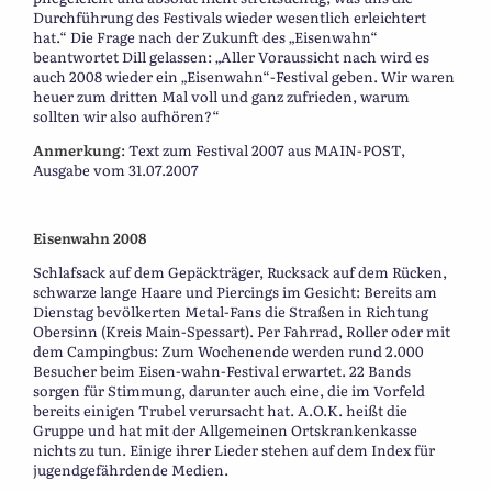
Durchführung des Festivals wieder wesentlich erleichtert
hat.“ Die Frage nach der Zukunft des „Eisenwahn“
beantwortet Dill gelassen: „Aller Voraussicht nach wird es
auch 2008 wieder ein „Eisenwahn“-Festival geben. Wir waren
heuer zum dritten Mal voll und ganz zufrieden, warum
sollten wir also aufhören?“
Anmerkung
: Text zum Festival 2007 aus MAIN-POST,
Ausgabe vom 31.07.2007
Eisenwahn 2008
Schlafsack auf dem Gepäckträger, Rucksack auf dem Rücken,
schwarze lange Haare und Piercings im Gesicht: Bereits am
Dienstag bevölkerten Metal-Fans die Straßen in Richtung
Obersinn (Kreis Main-Spessart). Per Fahrrad, Roller oder mit
dem Campingbus: Zum Wochenende werden rund 2.000
Besucher beim Eisen-wahn-Festival erwartet. 22 Bands
sorgen für Stimmung, darunter auch eine, die im Vorfeld
bereits einigen Trubel verursacht hat. A.O.K. heißt die
Gruppe und hat mit der Allgemeinen Ortskrankenkasse
nichts zu tun. Einige ihrer Lieder stehen auf dem Index für
jugendgefährdende Medien.