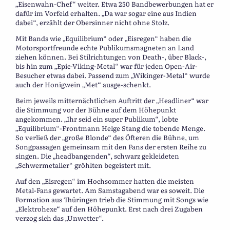
„Eisenwahn-Chef“ weiter. Etwa 250 Bandbewerbungen hat er
dafür im Vorfeld erhalten. „Da war sogar eine aus Indien
dabei“, erzählt der Obersinner nicht ohne Stolz.
Mit Bands wie „Equilibrium“ oder „Eisregen“ haben die
Motorsportfreunde echte Publikumsmagneten an Land
ziehen können. Bei Stilrichtungen von Death-, über Black-,
bis hin zum „Epic-Viking-Metal“ war für jeden Open-Air-
Besucher etwas dabei. Passend zum „Wikinger-Metal“ wurde
auch der Honigwein „Met“ ausge-schenkt.
Beim jeweils mitternächtlichen Auftritt der „Headliner“ war
die Stimmung vor der Bühne auf dem Höhepunkt
angekommen. „Ihr seid ein super Publikum“, lobte
„Equilibrium“-Frontmann Helge Stang die tobende Menge.
So verließ der „große Blonde“ des Öfteren die Bühne, um
Songpassagen gemeinsam mit den Fans der ersten Reihe zu
singen. Die „headbangenden“, schwarz gekleideten
„Schwermetaller“ gröhlten begeistert mit.
Auf den „Eisregen“ im Hochsommer hatten die meisten
Metal-Fans gewartet. Am Samstagabend war es soweit. Die
Formation aus Thüringen trieb die Stimmung mit Songs wie
„Elektrohexe“ auf den Höhepunkt. Erst nach drei Zugaben
verzog sich das „Unwetter“.