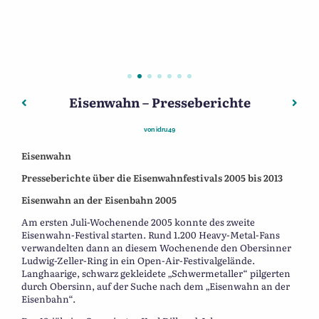
Eisenwahn – Presseberichte
Beitragsnavigation
Vorheriger: Eisenwahn – Geschichte eines Metal-Festival
Näch
von
idru49
Eisenwahn
Presseberichte über die Eisenwahnfestivals 2005 bis 2013
Eisenwahn an der Eisenbahn 2005
Am ersten Juli-Wochenende 2005 konnte des zweite
Eisenwahn-Festival starten. Rund 1.200 Heavy-Metal-Fans
verwandelten dann an diesem Wochenende den Obersinner
Ludwig-Zeller-Ring in ein Open-Air-Festivalgelände.
Langhaarige, schwarz gekleidete „Schwermetaller“ pilgerten
durch Obersinn, auf der Suche nach dem „Eisenwahn an der
Eisenbahn“.