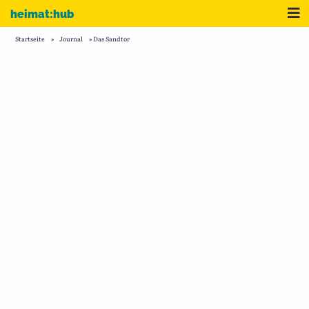
Zum Inhalt
Me
heimat:hub
Startseite
»
Journal
»
Das Sandtor