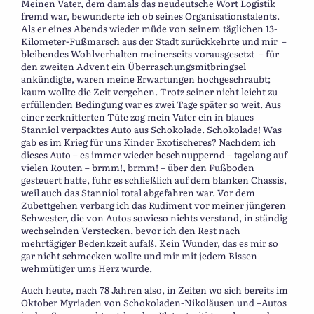
Meinen Vater, dem damals das neudeutsche Wort Logistik
fremd war, bewunderte ich ob seines Organisationstalents.
Als er eines Abends wieder müde von seinem täglichen 13-
Kilometer-Fußmarsch aus der Stadt zurückkehrte und mir –
bleibendes Wohlverhalten meinerseits vorausgesetzt – für
den zweiten Advent ein Überraschungsmitbringsel
ankündigte, waren meine Erwartungen hochgeschraubt;
kaum wollte die Zeit vergehen. Trotz seiner nicht leicht zu
erfüllenden Bedingung war es zwei Tage später so weit. Aus
einer zerknitterten Tüte zog mein Vater ein in blaues
Stanniol verpacktes Auto aus Schokolade. Schokolade! Was
gab es im Krieg für uns Kinder Exotischeres? Nachdem ich
dieses Auto – es immer wieder beschnuppernd – tagelang auf
vielen Routen – brmm!, brmm! – über den Fußboden
gesteuert hatte, fuhr es schließlich auf dem blanken Chassis,
weil auch das Stanniol total abgefahren war. Vor dem
Zubettgehen verbarg ich das Rudiment vor meiner jüngeren
Schwester, die von Autos sowieso nichts verstand, in ständig
wechselnden Verstecken, bevor ich den Rest nach
mehrtägiger Bedenkzeit aufaß. Kein Wunder, das es mir so
gar nicht schmecken wollte und mir mit jedem Bissen
wehmütiger ums Herz wurde.
Auch heute, nach 78 Jahren also, in Zeiten wo sich bereits im
Oktober Myriaden von Schokoladen-Nikoläusen und –Autos