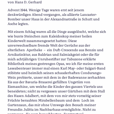
von Hans D. Gerhard
Advent 1944. Wenige Tage waren erst seit jenem
denkwürdigen Abend vergangen, als alliierte Lancaster-
Bomber unser Haus in der Alexandrastraße in Schutt und
Asche legten.
Mit einem Schlag waren all die Dinge ausgelöscht, welche sich
wie bunte Steinchen zum Kaleidoskop meiner heilen
Kinderwelt zusammengesetzt hatten: Diese
unverwechselbare fremde Welt der Gerüche aus der
elterlichen Apotheke – ein Duft-Crescendo aus Benzin und
Arnikatinktur, aus Baldrian und Salmiakgeist oder die für
mich achtjährigen Unruhestifter zur Tabuzone erklärte
Bibliothek meines gestrengen Opas, wo ich für meine ersten
Leseabenteuer immer mal einen Karl May- oder Salgari-Band
stibitzte und heimlich seinen schauderhaften Condurango-
Wein probierte, unser mit dem in der Badewanne zerhackten
Eis aus der Bavaria-Brauerei gefüllten Ungetüm von
Eismaschine, um welche die Kinder des ganzen Viertels uns
beneideten; nicht zu vergessen unser Gärtchen mit dem Stall
des Hasen Adalbert, mit dem von mir stets vorzeitig seiner
Früchte beraubten Mirabellenbaum und dem Loch im
Gartenzaun, das mir ohne Umwege den Besuch meiner
Freundin Julitta im Nachbarhaus ermöglichte. Nicht zu
vergessen, die vom benachbarten „Forstgarten“