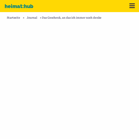
Zum Inhalt
Me
heimat:hub
Startseite
»
Journal
»
Das Geschenk, an das ich immer noch denke