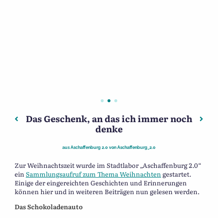
Das Geschenk, an das ich immer noch
Beitragsnavigation
Vorheriger: Kriegsweihnacht 1942/43
Näch
denke
aus
Aschaffenburg 2.0
von
Aschaffenburg_2.0
Zur Weihnachtszeit wurde im Stadtlabor „Aschaffenburg 2.0“
ein
Sammlungsaufruf zum Thema Weihnachten
gestartet.
Einige der eingereichten Geschichten und Erinnerungen
können hier und in weiteren Beiträgen nun gelesen werden.
Das Schokoladenauto