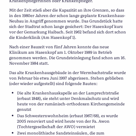
Krankenpflegerinnen oder Krankenpfleger.
Mit der Zeit stieß aber die Kapazität an ihre Grenzen, so dass
in den 1980er Jahren der schon lange geplante Krankenhaus-
Neubau in Angriff genommen wurde. Das Grundstück hatte
sich der Stadtrat schon lange gesichert: Der Hasenkopf kurz
vor der Gemarkung Haibach. Seit 1962 befand sich dort schon
die Kinderklinik (Am Hasenkopf 1).
Nach einer Bauzeit von fünf Jahren konnte das neue
Klinikum am Hasenkopf am 1. Oktober 1989 in Betrieb
genommen werden. Die Grundsteinlegung fand schon am 16.
November 1984 statt.
Das alte Krankenhausgebäude in der Wermbachstraße wurde
von Februar bis etwa Juni 1997 abgerissen. Stehen geblieben
(oder wieder aufgestellt) sind folgende Bauten:
Die alte Krankenhauskapelle an der Lamprechtstraße
(erbaut 1848), sie steht unter Denkmalschutz und wird
heute von der rumänisch-orthodoxen Kirchengemeinde
genutzt
Das Schwesternwohnheim (erbaut 1967/68), es wurde
2005 renoviert und wird heute von der Fa. Awon
(Tochtergesellschaft der AWO) vermietet
Zwei monolithische Sandsteinsäulen, die zum