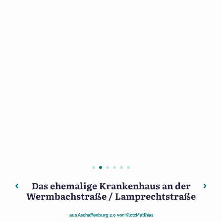
Das ehemalige Krankenhaus an der
Beitragsnavigation
Vorheriger: Maria-Ward-Schule
Nächs
Wermbachstraße / Lamprechtstraße
aus
Aschaffenburg 2.0
von
KlotzMatthias