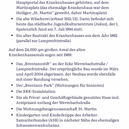
Hauptportal des Krankenhauses gehörten, auf dem
Martinsplatz (das ehemalige Krankenhaus war dem
Heiligen „St. Martin“ geweiht, daher Martinsplatz)
Die alte Wäscherei (erbaut 1912/13). Darin befindet sich
heute das städtische Jugendkulturzentrum (Jukuz), der 1.
Spatenstich fand am 7. Juli 1994 statt.
Ein alter Bautrakt des Krankenhauses aus dem Jahr 1882
(parallel zur Lamprechtstraße)
Auf dem 24.000 qm großen Areal des alten
Krankenhausareals zogen seit 1989:
Das „Brentanostift“ an der Ecke Wermbachstraße /
Lamprechtstraße. Der ursprüngliche Bau wurde im März
und April 2004 abgerissen, der Neubau wurde ebenfalls
mit einer Rundung versehen.
Der „Brentano-Park“ (Wohnungen für Senioren)
Die BRK-Sozialstation
Ein als Privat- und Geschäftsgebäude genutztes Haus incl.
Arztpraxen entlang der Wermbachstraße
Die Wohnungsbaugenossenschaft St. Martin
Kindergarten und Kinderkrippe des Arbeiter-
Samariterbundes (ASB) in nächster Nähe des ehemaligen
Schwesternwohnheims