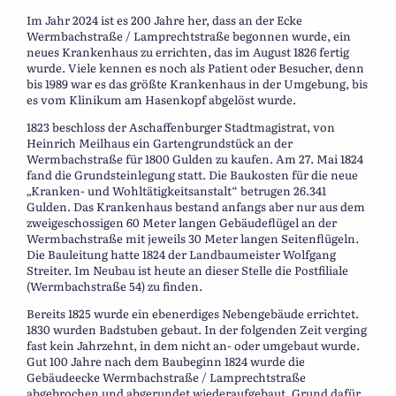
Im Jahr 2024 ist es 200 Jahre her, dass an der Ecke
Wermbachstraße / Lamprechtstraße begonnen wurde, ein
neues Krankenhaus zu errichten, das im August 1826 fertig
wurde. Viele kennen es noch als Patient oder Besucher, denn
bis 1989 war es das größte Krankenhaus in der Umgebung, bis
es vom Klinikum am Hasenkopf abgelöst wurde.
1823 beschloss der Aschaffenburger Stadtmagistrat, von
Heinrich Meilhaus ein Gartengrundstück an der
Wermbachstraße für 1800 Gulden zu kaufen. Am 27. Mai 1824
fand die Grundsteinlegung statt. Die Baukosten für die neue
„Kranken- und Wohltätigkeitsanstalt“ betrugen 26.341
Gulden. Das Krankenhaus bestand anfangs aber nur aus dem
zweigeschossigen 60 Meter langen Gebäudeflügel an der
Wermbachstraße mit jeweils 30 Meter langen Seitenflügeln.
Die Bauleitung hatte 1824 der Landbaumeister Wolfgang
Streiter. Im Neubau ist heute an dieser Stelle die Postfiliale
(Wermbachstraße 54) zu finden.
Bereits 1825 wurde ein ebenerdiges Nebengebäude errichtet.
1830 wurden Badstuben gebaut. In der folgenden Zeit verging
fast kein Jahrzehnt, in dem nicht an- oder umgebaut wurde.
Gut 100 Jahre nach dem Baubeginn 1824 wurde die
Gebäudeecke Wermbachstraße / Lamprechtstraße
abgebrochen und abgerundet wiederaufgebaut. Grund dafür