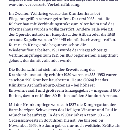
war eine verbesserte Verkehrsführung.
Im Zweiten Weltkrieg wurde das Krankenhaus bei
Fliegerangriffen schwer getroffen. Der erst 1935 erstellte
Küchenbau mit Verbindungstrakt zum Altenheim und das
Pförtnerhaus wurden völlig zerstört. Andere Teile wie z.B.
der Operationstrakt im Hauptbau, der Altbau oder die 1848
erbaute Kapelle wurden 1944/45 ebenfalls schwer getroffen.
Kurz nach Kriegsende begannen schon die
Wiederaufbauarbeiten. 1951 wurde der viergeschossige
Verbindungsflügel zum 1914 bis 1916 begonnenen Haupttrakt
gebaut, der damit vollendet wurde.
Die Bettenzahl hat sich mit der Erweiterung des
Krankenhauses stetig erhöht: 1939 waren es 355, 1952 waren
es schon 590 Krankenhausbetten. Heute (2024) hat das
Klinikum Aschaffenburg-Alzenau – bei höherer
Einwohnerzahl und größerem Einzugsgebiet – insgesamt 900
Betten, davon entfallen 80 Betten auf den Standort Alzenau.
Mit der Krankenpflege wurde ab 1837 die Kongregation der
Barmherzigen Schwestern des Heiligen Vinzenz und Paul in
München beauftragt. In den 1950er Jahren taten 50 – 60
Ordensschwestern dort ihren Dienst. Sie blieben bis
November 1969. Ab dann gab es nur noch weltliche Kräfte als