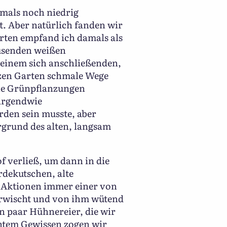
mals noch niedrig
t. Aber natürlich fanden wir
rten empfand ich damals als
ausenden weißen
t einem sich anschließenden,
nzen Garten schmale Wege
ine Grünpflanzungen
 irgendwie
rden sein musste, aber
grund des alten, langsam
f verließ, um dann in die
rdekutschen, alte
n Aktionen immer einer von
erwischt und von ihm wütend
n paar Hühnereier, die wir
chtem Gewissen zogen wir