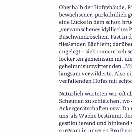
Oberhalb der Hofgebäude, Ri
bewachsener, parkähnlich ges
eine Lücke in dem schon brü
„verwunschenes idyllisches 
Buschwindröschen. Fast in de
fließenden Bächlein; darübe
angelegt – sich romantisch
lockerten gemeinsam mit nie
geheimnisumwitternden „Mini
langsam verwilderte. Also e
verfallenden Hofes mit echt
Natürlich warteten wir oft 
Scheunen zu schleichen, wo e
Ackergerätschaften usw. Da 
uns als Wache bestimmt, de
gestikulierend und hinkend 
sorgsam in unseren Brotbeut