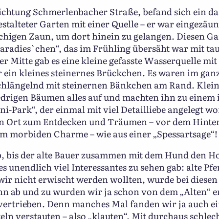
chtung Schmerlenbacher Straße, befand sich ein da
talteter Garten mit einer Quelle – er war eingezäun
chigen Zaun, um dort hinein zu gelangen. Diesen Ga
Paradies`chen“, das im Frühling übersäht war mit t
r Mitte gab es eine kleine gefasste Wasserquelle mi
r ein kleines steinernes Brückchen. Es waren im ga
 schlängelnd mit steinernen Bänkchen am Rand. Kle
drigen Bäumen alles auf und machten ihn zu einem
-Park“, der einmal mit viel Detailliebe angelegt wo
in Ort zum Entdecken und Träumen – vor dem Hinter
em morbiden Charme – wie aus einer „Spessartsage“!
ab, bis der alte Bauer zusammen mit dem Hund den Ho
s unendlich viel Interessantes zu sehen gab: alte Pfe
wir nicht erwischt werden wollten, wurde bei diese
nn ab und zu wurden wir ja schon von dem „Alten“ 
vertrieben. Denn manches Mal fanden wir ja auch ei
eln verstauten – also „klauten“. Mit durchaus schle