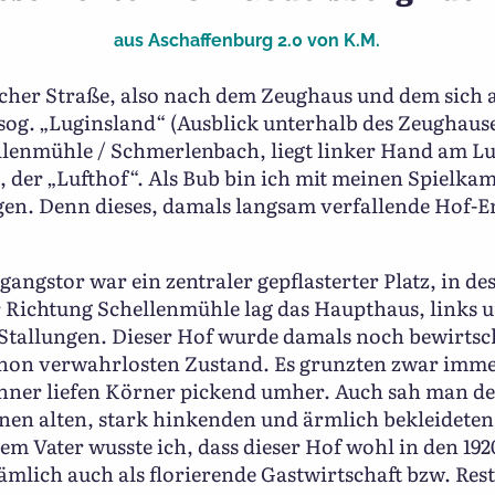
aus
Aschaffenburg 2.0
von
K.M.
her Straße, also nach dem Zeughaus und dem sich 
og. „Luginsland“ (Ausblick unterhalb des Zeughaus
llenmühle / Schmerlenbach, liegt linker Hand am L
 der „Lufthof“. Als Bub bin ich mit meinen Spielkam
en. Denn dieses, damals langsam verfallende Hof-E
angstor war ein zentraler gepflasterter Platz, in des
 Richtung Schellenmühle lag das Haupthaus, links 
tallungen. Dieser Hof wurde damals noch bewirtscha
chon verwahrlosten Zustand. Es grunzten zwar imme
ner liefen Körner pickend umher. Auch sah man de
en alten, stark hinkenden und ärmlich bekleideten
em Vater wusste ich, dass dieser Hof wohl in den 192
nämlich auch als florierende Gastwirtschaft bzw. Res