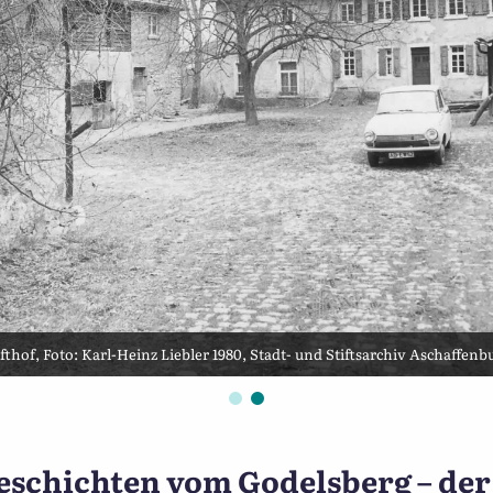
fthof, Foto: Karl-Heinz Liebler 1980, Stadt- und Stiftsarchiv Aschaffenb
Der Brunnen am Wolfsthalp
schichten vom Godelsberg – der