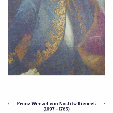
Franz Wenzel von Nostitz-Rieneck
Beitragsnavigation
Vorheriger: Franz Anton von Nostitz-Rieneck (1725 – 1794
Nächs
(1697 – 1765)